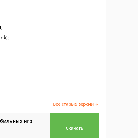
;
ok);
Все старые версии ↓
обильных игр
Скачать