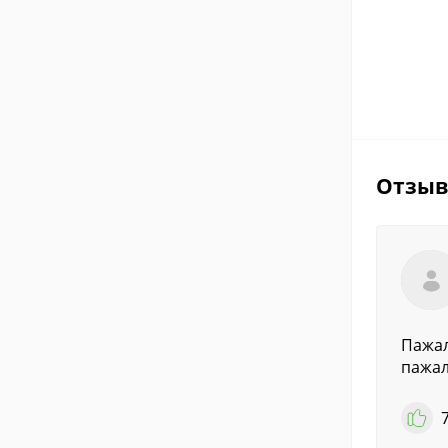
Отзы
Пажал
пажал