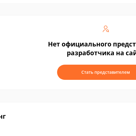
Нет официального предс
разработчика на са
Стать представителем
нг