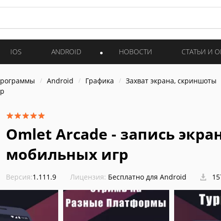
IOS
ANDROID
НОВОСТИ
СТАТЬИ И 
программы
Android
Графика
Захват экрана, скриншоты
гр
Omlet Arcade - запись экра
мобильных игр
Версия:
1.111.9
Лицензия:
Бесплатно для Android
15