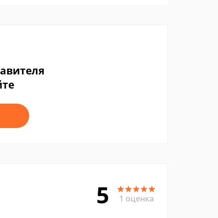
тавителя
йте
5
1 оценка