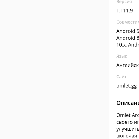
Версия
1.111.9
Совмести
Android 5
Android 8
10.x, And
Язык
Английс
Сайт
omlet.gg
Описан
Omlet Ar
своего и
улучшить
включая P