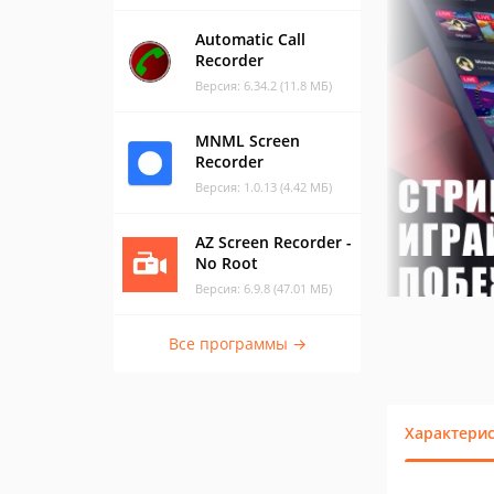
Automatic Call
Recorder
Версия: 6.34.2 (11.8 МБ)
MNML Screen
Recorder
Версия: 1.0.13 (4.42 МБ)
AZ Screen Recorder -
No Root
Версия: 6.9.8 (47.01 МБ)
Все программы →
Характери