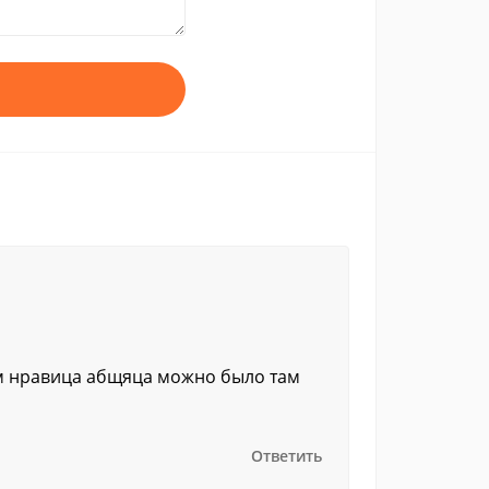
ем нравица абщяца можно было там
Ответить