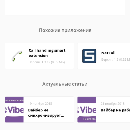
Похожие приложения
Call handling smart
NetCall
extension
Версия: 1.5 (0.32 М
Версия: 1.3.12 (0.55 МБ)
Актуальные статьи
19 ноября 2018
21 ноября 2018
Вайбер не
Вайбер не раб
синхронизирует
контакты