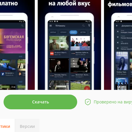
Скачать
Проверено на вир
стики
Версии