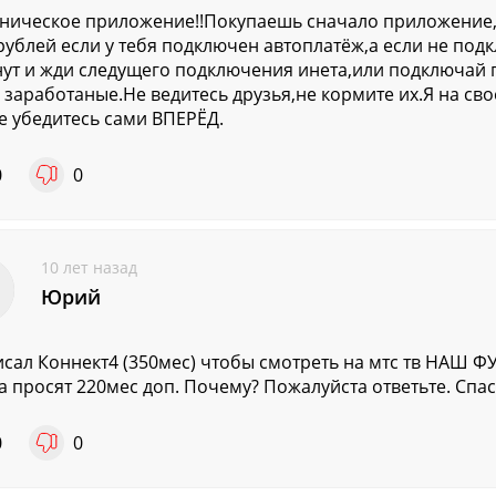
ическое приложение!!Покупаешь сначало приложение,а
рублей если у тебя подключен автоплатёж,а если не под
ут и жди следущего подключения инета,или подключай п
 заработаные.Не ведитесь друзья,не кормите их.Я на сво
е убедитесь сами ВПЕРЁД.
0
0
10 лет назад
Юрий
сал Коннект4 (350мес) чтобы смотреть на мтс тв НАШ ФУ
а просят 220мес доп. Почему? Пожалуйста ответьте. Спа
0
0