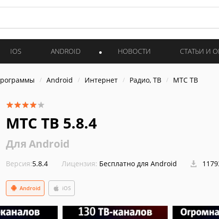
IOS
ANDROID
НОВОСТИ
СТАТЬИ И 
программы
Android
Интернет
Радио, ТВ
MTC ТВ
MTC ТВ 5.8.4
Для Android
Версия:
5.8.4
Лицензия:
Бесплатно для Android
1179
Android
iOS