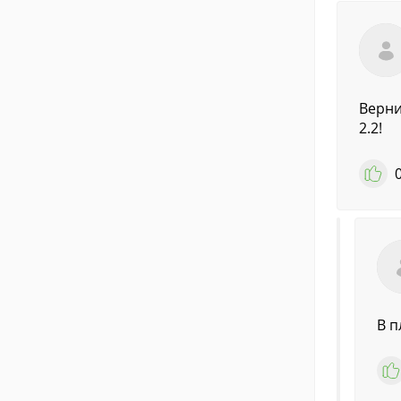
Верни
2.2!
В п