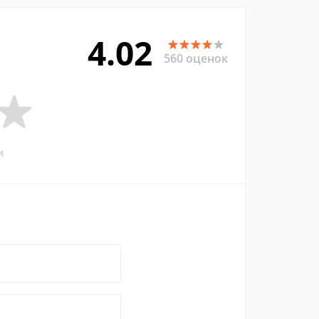
4.02
560 оценок
и