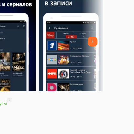
?
усы