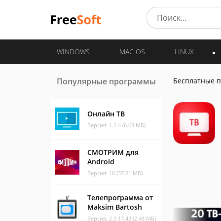
WINDOWS
MAC OS
LINUX
Популярные программы
Бесплатные 
Онлайн ТВ
Версия: 1.2.4 (6.63 МБ)
СМОТРИМ для
Android
Версия: 16 (37.21 МБ)
Телепрограмма от
Maksim Bartosh
Версия: 2.0.17.43 (2.48 МБ)