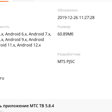
Обновлено
2019-12-26 11:27:28
мость
Размер
.x, Android 6.x, Android 7.x,
60.89Мб
.x, Android 9.x, Android
roid 11.x, Android 12.x
Разработчик
MTS PJSC
ru
ть приложение MTC ТВ
5.8.4
Б)