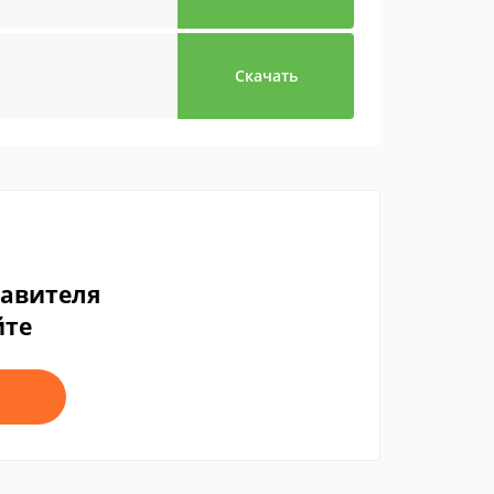
Скачать
тавителя
йте