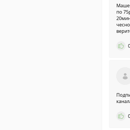
Машен
по 75
20мин
чесно
верит
Подпи
канал