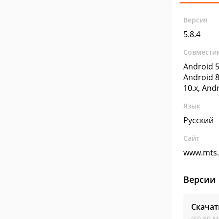
Версия
5.8.4
Совмести
Android 5
Android 8
10.x, And
Язык
Русский
Сайт
www.mts.
Версии
Скача
(60.89 М