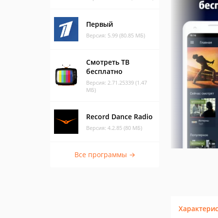
Первый
Версия: 5.99 (80.85 МБ)
Смотреть ТВ
бесплатно
Версия: 2.71.25339 (1.47
МБ)
Record Dance Radio
Версия: 4.2.85 (80 МБ)
Все программы →
Характери