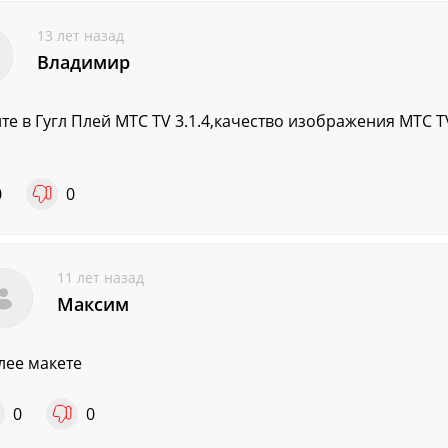
13 лет назад
Владимир
те в Гугл Плей MTC TV 3.1.4,качество изображения MTC TV
0
0
11 лет назад
Максим
лее макете
0
0