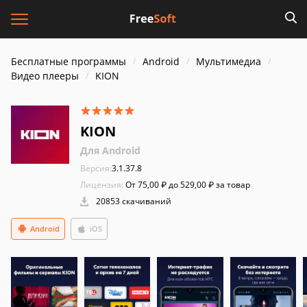
Бесплатные программы
Android
Мультимедиа
Видео плееры
KION
KION
Для Android
Версия:
3.1.37.8
Лицензия:
От 75,00 ₽ до 529,00 ₽ за товар
20853 скачиваний
Android
iOS