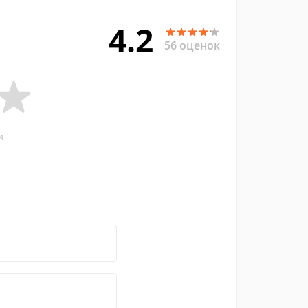
4.2
56 оценок
и