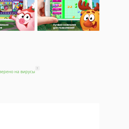
?
верено на вирусы