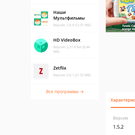
Наши
Мультфильмы
Версия: 2.8.9 (12.91 МБ)
HD VideoBox
Версия: 2.31.4 Bet (6.44
МБ)
Zetflix
Версия: 0.0.1 (21.53 МБ)
Все программы →
Характери
Версия
1.5.2