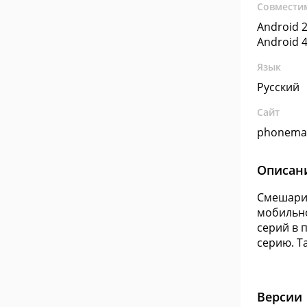
Совмести
Android 2
Android 4
Язык
Русский
Сайт
phonemat
Описан
Смешарик
мобильно
серий в 
серию. Т
Версии