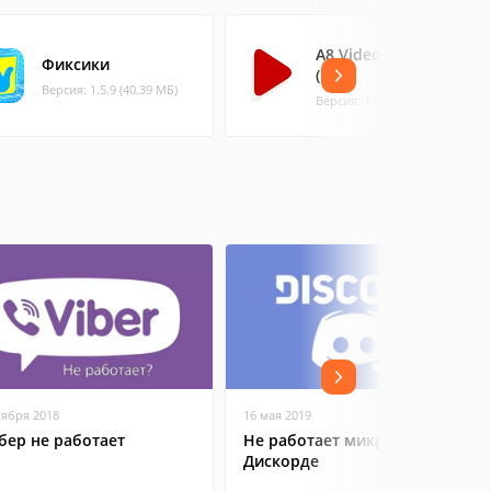
A8 Video Player
Фиксики
(Free)
Версия: 1.5.9 (40.39 МБ)
Версия: 1.0.2 (7.58 МБ)
оября 2018
16 мая 2019
бер не работает
Не работает микрофон в
Дискорде