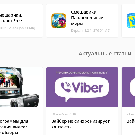
Смешарики.
мешарики.
Параллельные
ачало Free
миры
рсия: 2.0.33 (36.74 МБ)
Версия: 1.2.1 (276.54 МБ)
Актуальные статьи
19 ноября 2018
21 н
ограммы для
Вайбер не синхронизирует
Вай
вания видео:
контакты
 обзоры