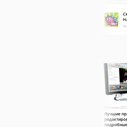
С
Н
Ве
24 января 2017
Лучшие пр
редактиро
подробные