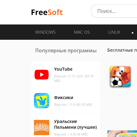
WINDOWS
MAC OS
LINUX
Популярные программы
Бесплатные 
YouTube
Версия: 21.31.524- (59.79
МБ)
Фиксики
Версия: 1.5.9 (40.39 МБ)
Уральские
Пельмени (лучшее)
Версия: 1.4 (0.58 МБ)