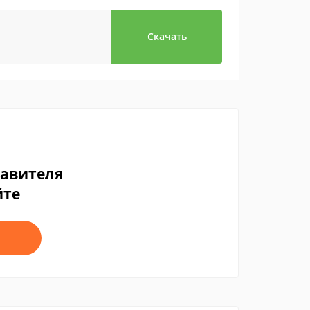
Скачать
тавителя
йте