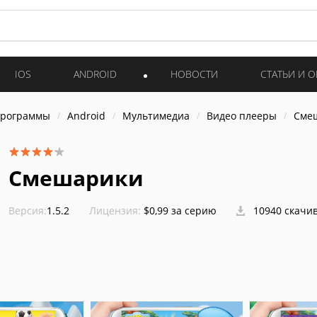
IOS
ANDROID
НОВОСТИ
СТАТЬИ И 
программы
Android
Мультимедиа
Видео плееры
Сме
Смешарики
Версия:
1.5.2
Лицензия:
$0,99 за серию
10940 скачи