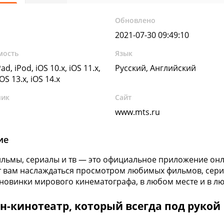
Обновлено
2021-07-30 09:49:10
мость
Язык
ad, iPod, iOS 10.x, iOS 11.x,
Русский, Английский
iOS 13.x, iOS 14.x
чик
Сайт
www.mts.ru
ие
ильмы, сериалы и тв — это официальное приложение онл
 вам наслаждаться просмотром любимых фильмов, сериа
 новинки мирового кинематографа, в любом месте и в л
н-кинотеатр, который всегда под рукой