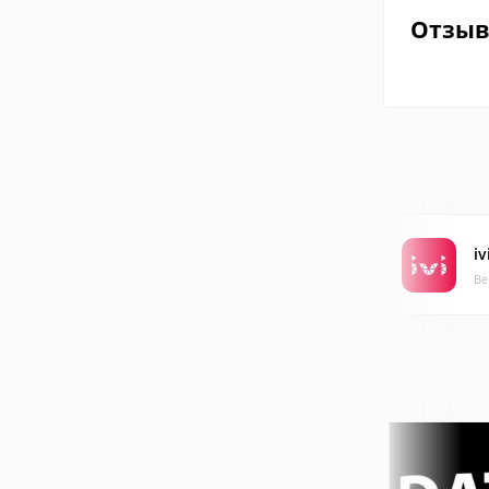
Отзы
iv
Ве