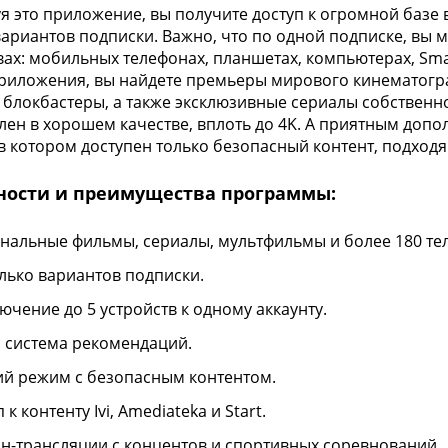
я это приложение, вы получите доступ к огромной базе 
вариантов подписки. Важно, что по одной подписке, вы 
вах: мобильных телефонах, планшетах, компьютерах, Sma
риложения, вы найдете премьеры мирового кинематогр
, блокбастеры, а также эксклюзивные сериалы собственн
лен в хорошем качестве, вплоть до 4K. А приятным допо
в котором доступен только безопасный контент, подход
ности и преимущества программы:
нальные фильмы, сериалы, мультфильмы и более 180 те
лько вариантов подписки.
ючение до 5 устройств к одному аккаунту.
 система рекомендаций.
ий режим с безопасным контентом.
 к контенту Ivi, Amediateka и Start.
н-трансляции с концентов и спортивных соревнований.