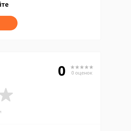
йте
0
0 оценок
и