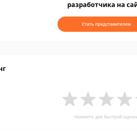
разработчика на са
Стать представителем
нг
Нажмите, для быстрой оценк