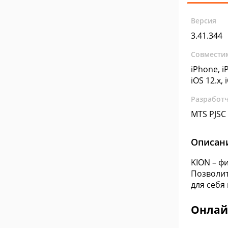
Версия
3.41.344
Совмести
iPhone, iP
iOS 12.x, 
Разработ
MTS PJSC
Описан
KION – ф
Позволит
для себя
Онлай