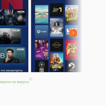
?
верено на вирусы