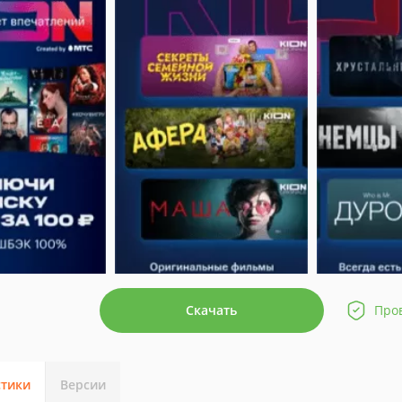
Скачать
Про
стики
Версии