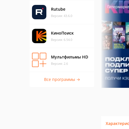
Rutube
Версия: 43.6.0
КиноПоиск
Версия: 6.54.0
Мультфильмы HD
Версия: 2.6
Все программы →
Характери