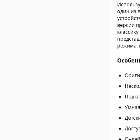
Использу
один из 
устройст
версии п
классику
представ
режима, 
Особен
Ориги
Неско
Подкл
Умная
Детск
Доступ
Онлай