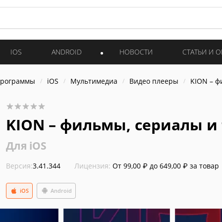
IOS
ANDROID
НОВОСТИ
СТАТЬИ И 
программы
iOS
Мультимедиа
Видео плееры
KION – ф
KION – фильмы, сериалы и
Для iOS
Версия:
3.41.344
Лицензия:
От 99,00 ₽ до 649,00 ₽ за товар
iOS
Android