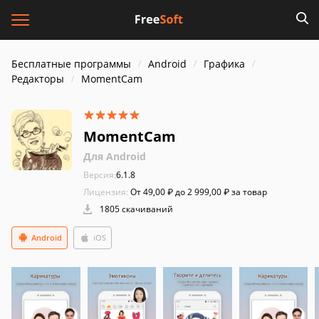
Бесплатные программы
Android
Графика
Редакторы
MomentCam
MomentCam
Для Android
Версия:
6.1.8
Лицензия:
От 49,00 ₽ до 2 999,00 ₽ за товар
1805 скачиваний
Android
iOS