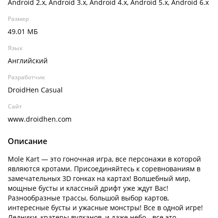
Android 2.x, Android 3.x, Android 4.x, Android 5.x, Android 6.x
Размер
49.01 МБ
Язык
Английский
Разработчик
DroidHen Casual
Сайт
www.droidhen.com
Описание
Mole Kart — это гоночная игра, все персонажи в которой
являются кротами. Присоединяйтесь к соревнованиям в
замечательных 3D гонках на картах! Волшебный мир,
мощные бусты и классный дрифт уже ждут Вас!
Разнообразные трассы, большой выбор картов,
интересные бусты и ужасные монстры! Все в одной игре!
Ледники, кратеры вулканов, и даже небо - все это