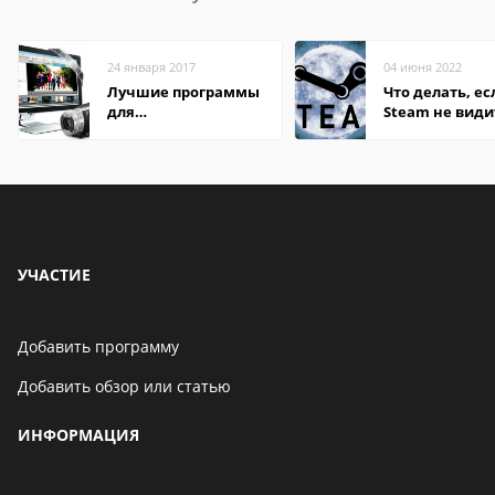
24 января 2017
04 июня 2022
Лучшие программы
Что делать, ес
для
Steam не види
редактирования
установленную
видео: подробные
обзоры
УЧАСТИЕ
Добавить программу
Добавить обзор или статью
ИНФОРМАЦИЯ