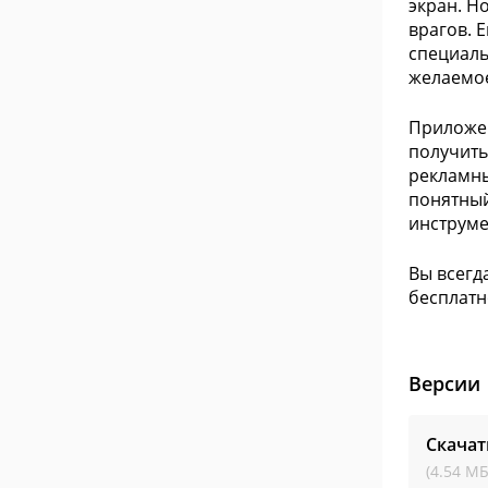
экран. Н
врагов. 
специаль
желаемое
Приложен
получить
рекламны
понятный
инструме
Вы всегд
бесплатн
Версии
Скачат
(4.54 МБ