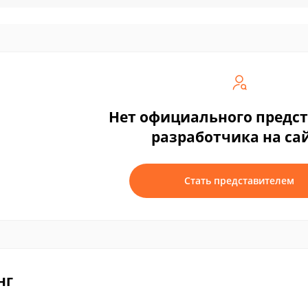
Нет официального предс
разработчика на са
Стать представителем
нг