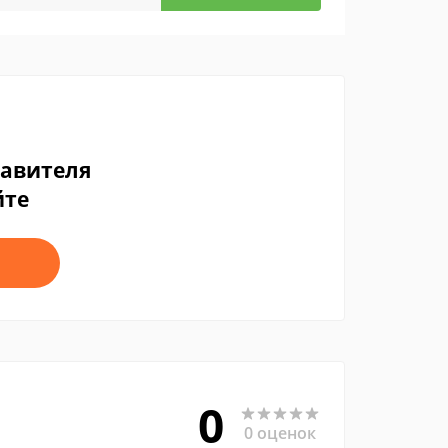
тавителя
йте
0
0 оценок