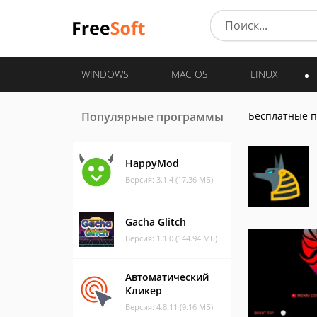
WINDOWS
MAC OS
LINUX
Популярные программы
Бесплатные 
HappyMod
Версия: 3.1.4 (17.36 МБ)
Gacha Glitch
Версия: 1.1.0 (144.94 МБ)
Автоматический
Кликер
Версия: 4.8.11 (9.16 МБ)