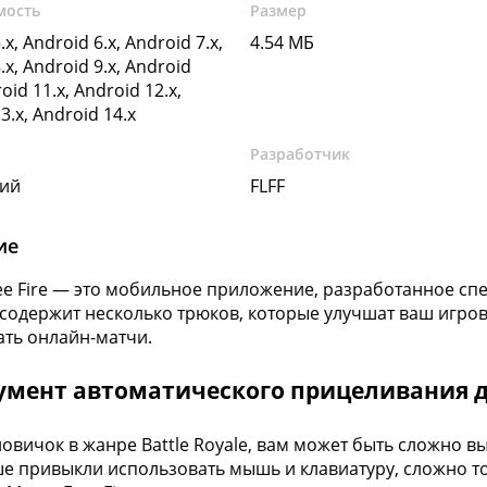
мость
Размер
.x, Android 6.x, Android 7.x,
4.54 МБ
.x, Android 9.x, Android
oid 11.x, Android 12.x,
3.x, Android 14.x
Разработчик
кий
FLFF
ие
ee Fire — это мобильное приложение, разработанное сп
о содержит несколько трюков, которые улучшат ваш игро
ть онлайн-матчи.
мент автоматического прицеливания дл
новичок в жанре Battle Royale, вам может быть сложно 
е привыкли использовать мышь и клавиатуру, сложно т