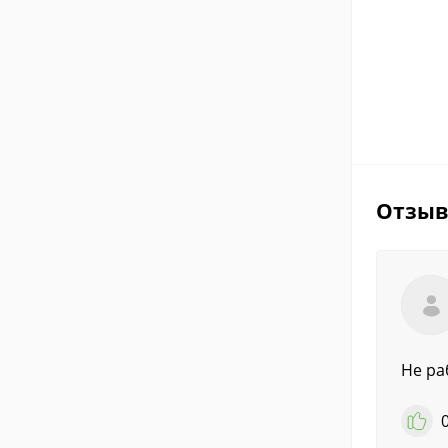
Отзы
Не ра