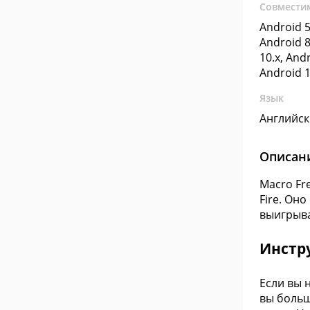
Совмести
Android 5
Android 8
10.x, Andr
Android 1
Язык
Английс
Описан
Macro Fr
Fire. Он
выигрыва
Инстру
Если вы 
вы больш