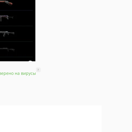
?
верено на вирусы