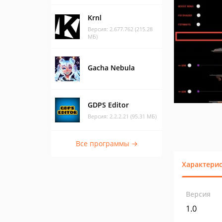
Krnl
Версия: 2.677.762 (215.28
МБ)
Gacha Nebula
GDPS Editor
Версия: 2.2.2.21 (95.31 МБ)
Все программы →
Характери
Версия
1.0