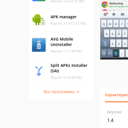
Версия: 4.5.4 (2.92 МБ)
APK manager
Версия: 3.1.107 (3.2 МБ)
AVG Mobile
Uninstaller
Версия: 1.1 (1.89 МБ)
Split APKs Installer
(SAI)
Версия: 4.5 (4.89 МБ)
Все программы →
Характери
Версия
1.4