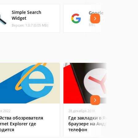
Simple Search
Google
Widget
Версия: 17.10.55 (216.87
МБ)
Версия: 1.0.7 (0.05 МБ)
ая 2022
28 декабря 2018
йства обозревателя
Где закладки в Яндекс
rnet Explorer где
браузере на Андроид
одится
телефон