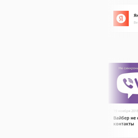
Я
Ве
19 ноября 201
Вайбер не
контакты