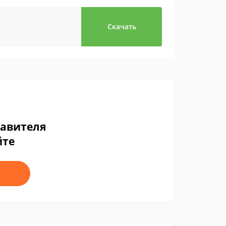
Скачать
тавителя
йте