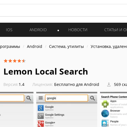
IOS
ANDROID
НОВОСТИ
СТАТЬИ И 
программы
Android
Система, утилиты
Установка, удален
Lemon Local Search
Версия:
1.4
Лицензия:
Бесплатно для Android
569 ск