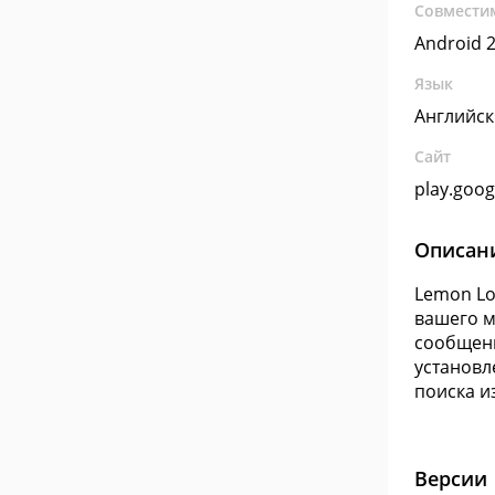
Совмести
Android 2
Язык
Английс
Сайт
play.goo
Описан
Lemon Lo
вашего м
сообщени
установл
поиска и
Версии