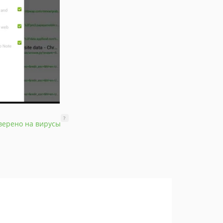
?
верено на вирусы