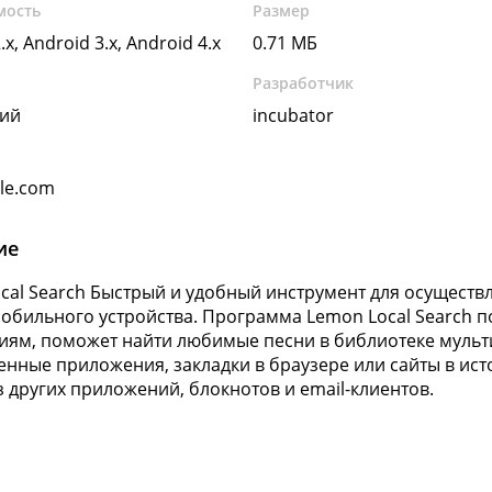
мость
Размер
.x, Android 3.x, Android 4.x
0.71 МБ
Разработчик
кий
incubator
gle.com
ие
cal Search Быстрый и удобный инструмент для осуществл
обильного устройства. Программа Lemon Local Search п
ям, поможет найти любимые песни в библиотеке мульти
енные приложения, закладки в браузере или сайты в исто
з других приложений, блокнотов и email-клиентов.