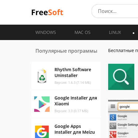
WINDOWS
MAC OS
LINUX
Популярные программы
Бесплатные 
Rhythm Software
Uninstaller
Версия: 1.6.3 (7.14 МБ)
Google Installer для
Xiaomi
Версия: 3.0 (0.17 МБ)
Google Apps
Installer для Meizu