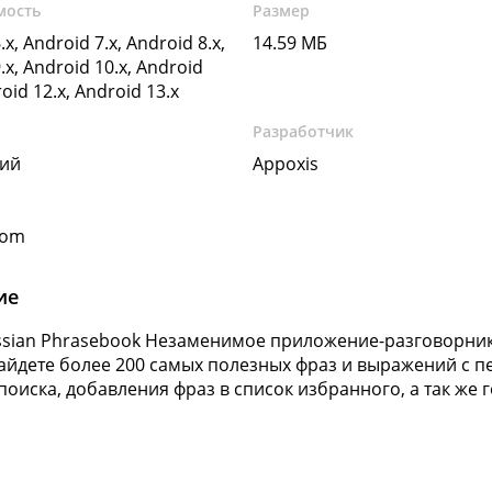
мость
Размер
.x, Android 7.x, Android 8.x,
14.59 МБ
.x, Android 10.x, Android
roid 12.x, Android 13.x
Разработчик
кий
Appoxis
com
ие
ssian Phrasebook Незаменимое приложение-разговорник 
айдете более 200 самых полезных фраз и выражений с 
поиска, добавления фраз в список избранного, а так же 