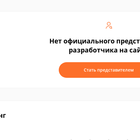
Нет официального предс
разработчика на са
Стать представителем
нг