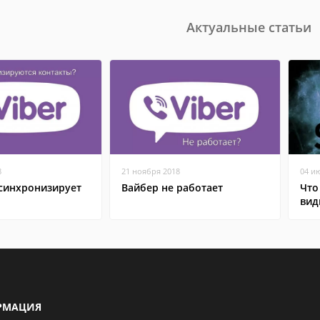
Актуальные статьи
8
21 ноября 2018
04 и
 синхронизирует
Вайбер не работает
Что
вид
РМАЦИЯ