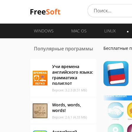
WINDOWS
MAC OS
LINUX
Популярные программы
Бесплатные 
Учи времена
английского языка:
грамматика
полиглот
Версия: 3.2.3 (8.51 МБ)
Words, words,
words!
Версия: 2.6.1 (4.33 МБ)
Английский