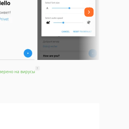
?
верено на вирусы