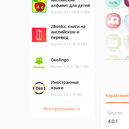
алфавит для детей
Версия: 4.3.1169 (8.01 МБ)
2Books: книги на
английском и
перевод
Версия: 4.3.6 (35.35 МБ)
Duolingo
Версия: 6.91.4 (142.5 МБ)
Иностранные
языки
Версия: 2.3 (7.99 МБ)
Характери
Все программы →
Версия
4.0.1