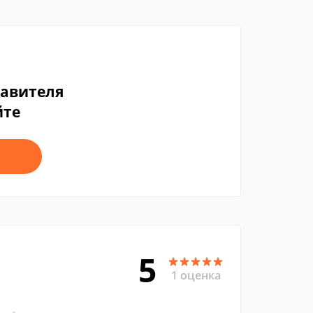
тавителя
йте
5
1 оценка