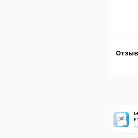
Отзы
L
P
Ве