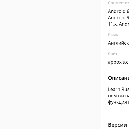
Совмести
Android 6
Android 9
11.x, And
Язык
Английс
Сайт
appoxis.
Описан
Learn Ru
нем вы н
функция 
Версии