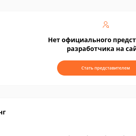
Нет официального предс
разработчика на са
Стать представителем
нг