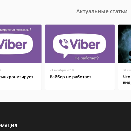
Актуальные статьи
8
21 ноября 2018
04 и
 синхронизирует
Вайбер не работает
Что
вид
РМАЦИЯ