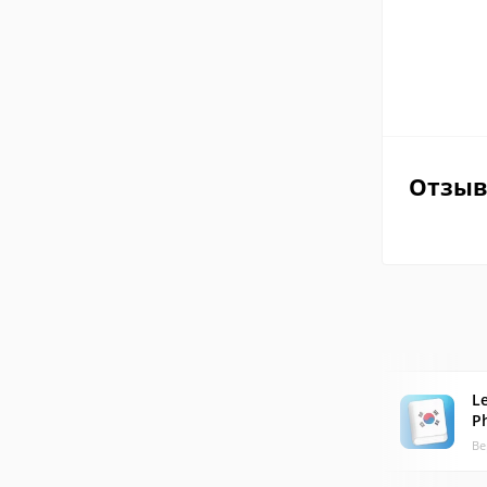
Отзы
L
P
Ве