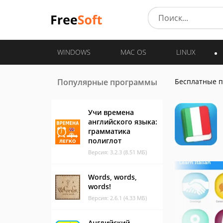
WINDOWS
MAC OS
LINUX
Популярные программы
Бесплатные 
Учи времена
английского языка:
грамматика
полиглот
Версия: 3.2.3 (8.51 МБ)
Words, words,
words!
Версия: 2.6.1 (4.33 МБ)
Английский