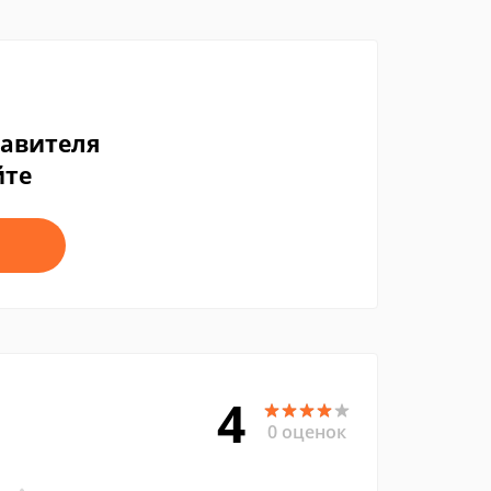
тавителя
йте
4
0 оценок