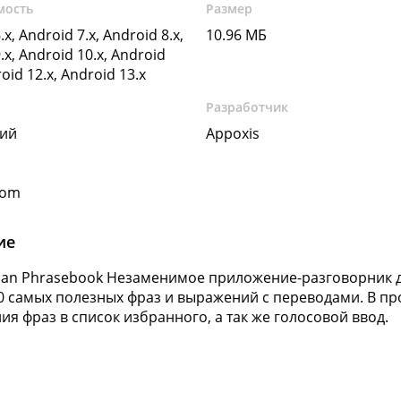
мость
Размер
.x, Android 7.x, Android 8.x,
10.96 МБ
.x, Android 10.x, Android
roid 12.x, Android 13.x
Разработчик
кий
Appoxis
com
ие
alian Phrasebook Незаменимое приложение-разговорник д
0 самых полезных фраз и выражений с переводами. В п
ия фраз в список избранного, а так же голосовой ввод.