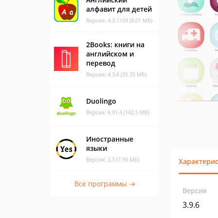
алфавит для детей
Версия: 4.3.1169 (8.01 МБ)
2Books: книги на
английском и
перевод
Версия: 4.3.6 (35.35 МБ)
Duolingo
Версия: 6.91.4 (142.5 МБ)
Иностранные
языки
Версия: 2.3 (7.99 МБ)
Характери
Все программы →
Версия
3.9.6