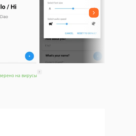
?
верено на вирусы