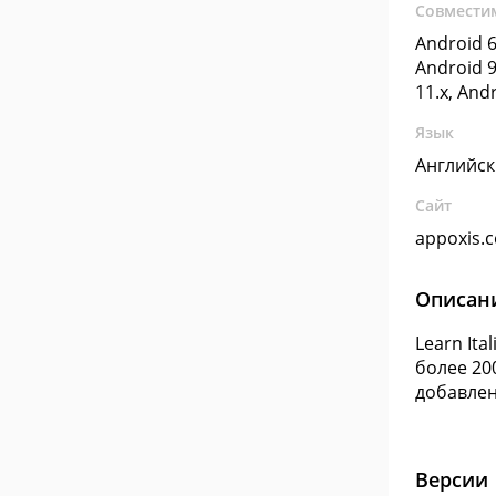
Совмести
Android 6
Android 9
11.x, And
Язык
Английс
Сайт
appoxis.
Описан
Learn It
более 20
добавлен
Версии