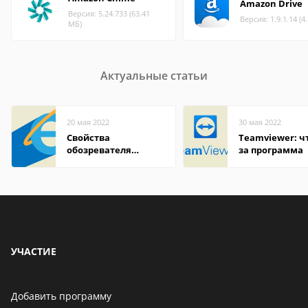
Amazon Drive
Версия: 5.24.733 (63.41
Версия: 1.9.1.14 (4
МБ)
Актуальные статьи
20 мая 2022
30 мая 2022
Свойства
Teamviewer: чт
обозревателя
за программа
Internet Explorer где
находится
УЧАСТИЕ
Добавить программу