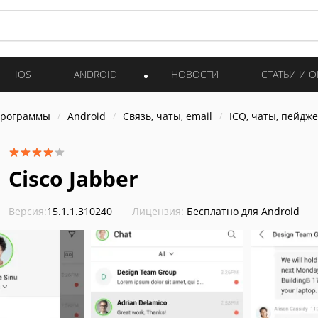
IOS
ANDROID
НОВОСТИ
СТАТЬИ И 
программы
Android
Связь, чаты, email
ICQ, чаты, пейдж
Cisco Jabber
Версия:
15.1.1.310240
Лицензия:
Бесплатно для Android