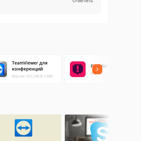
Ответить
TeamViewer для
First for Gamers
конференций
Версия: 1.4.14 (5.19 МБ)
Версия: 10.0.248 (8.3 МБ)