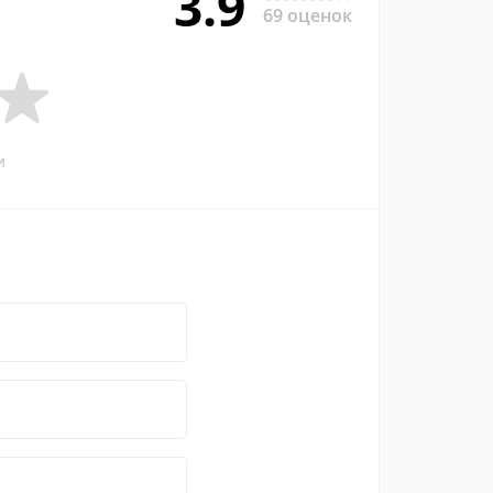
3.9
69 оценок
и