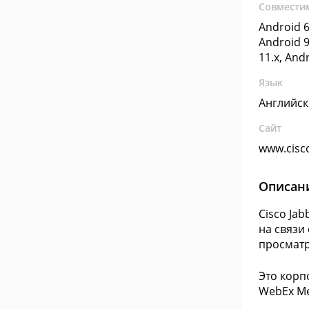
Совмести
Android 6
Android 9
11.x, And
Язык
Английс
Сайт
www.cisc
Описан
Cisco Ja
на связи
просматр
Это корп
WebEx Me