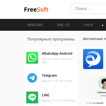
WINDOWS
MAC OS
LINUX
Популярные программы
Бесплатные 
WhatsApp Android
Версия: 2.26.31.72 (134.67
МБ)
Telegram
Версия: 12.9.1 (50.02 МБ)
LINE
Версия: 15.15.1 (151.88 МБ)