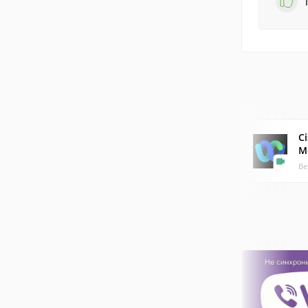
C
M
Ве