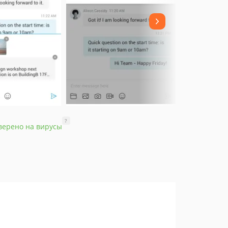
?
верено на вирусы