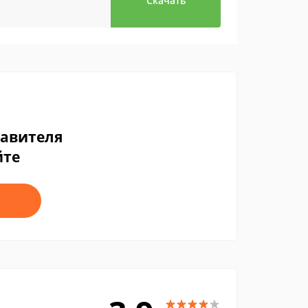
Скачать
тавителя
йте