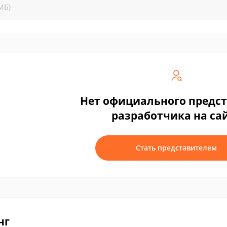
МБ)
Нет официального предс
разработчика на са
Стать представителем
нг