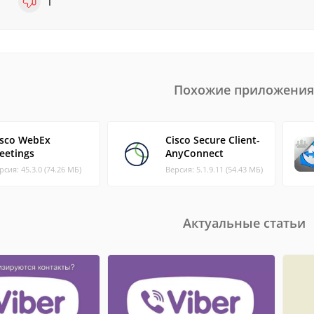
1
1
Похожие приложения
isco WebEx
Cisco Secure Client-
eetings
AnyConnect
рсия: 45.3.0 (74.26 МБ)
Версия: 5.1.9.11 (54.43 МБ)
Актуальные статьи