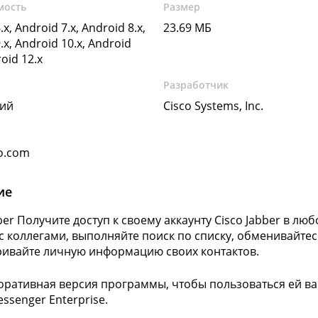
мость
Размер
.x, Android 7.x, Android 8.x,
23.69 МБ
.x, Android 10.x, Android
roid 12.x
Разработчик
кий
Cisco Systems, Inc.
o.com
ие
bber Получите доступ к своему аккаунту Cisco Jabber в лю
 с коллегами, выполняйте поиск по списку, обменивай
ивайте личную информацию своих контактов.
оративная версия программы, чтобы пользоваться ей ва
ssenger Enterprise.