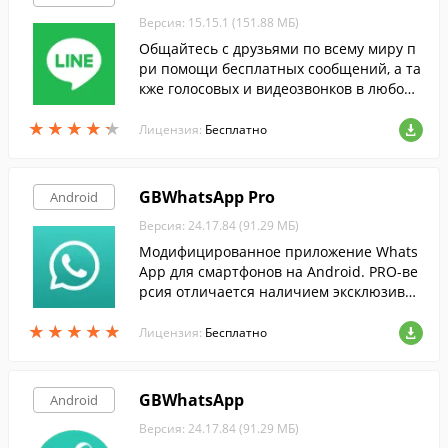
Версия: 15.15.1 (151.88 МБ)
Общайтесь с друзьями по всему миру п
ри помощи бесплатных сообщений, а та
кже голосовых и видеозвонков в любой
момент, где бы вы ни находились.
★
★
★
★
★
★
★
★
★
★
Лицензия:
Бесплатно
GBWhatsApp Pro
Android
Версия: 24.17.84 (91.29 МБ)
Модифицированное приложение Whats
App для смартфонов на Android. PRO-ве
рсия отличается наличием эксклюзивно
й функции Caller ID, которая поможет уз
★
★
★
★
★
★
★
★
★
★
нать, кто звонит вам с незнакомого ном
Лицензия:
Бесплатно
ера.
GBWhatsApp
Android
Версия: 24.17.84 (91.29 МБ)