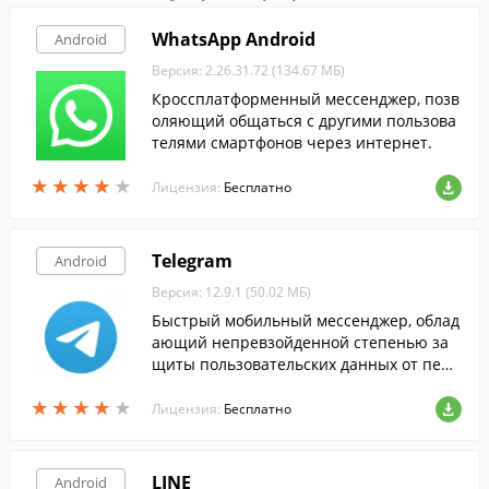
WhatsApp Android
Android
Версия: 2.26.31.72 (134.67 МБ)
Кроссплатформенный мессенджер, позв
оляющий общаться с другими пользова
телями смартфонов через интернет.
★
★
★
★
★
★
★
★
★
★
Лицензия:
Бесплатно
Telegram
Android
Версия: 12.9.1 (50.02 МБ)
Быстрый мобильный мессенджер, облад
ающий непревзойденной степенью за
щиты пользовательских данных от пере
хвата, а также поддержкой групповых ча
★
★
★
★
★
★
★
★
★
★
тов.
Лицензия:
Бесплатно
LINE
Android