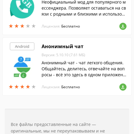
Неофициальный мод для популярного м
ессенджера. Позволяет оставаться на св
язи с родными и близкими и использова
ть все преимущества WhatsApp, а также
★
★
★
★
★
★
★
★
★
★
предлагает ряд дополнительных полезн
Лицензия:
Бесплатно
ых функций.
Анонимный чат
Android
Версия: 5.10.10 (7.61 МБ)
Анонимный чат - чат легкого общения.
Общайтесь, делитесь, отвечайте на воп
росы - всё это здесь в одном приложени
и. Разговоры сохраняются.
★
★
★
★
★
★
★
★
★
★
Лицензия:
Бесплатно
Все файлы предоставленные на сайте —
оригинальные, мы не переупаковываем и не