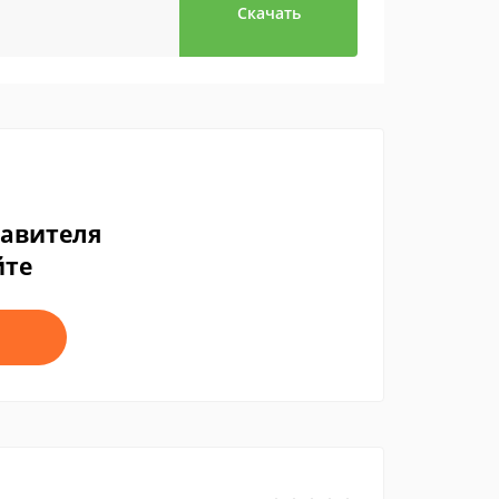
Скачать
тавителя
йте