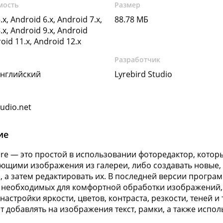
мость
Размер
.x, Android 6.x, Android 7.x,
88.78 МБ
.x, Android 9.x, Android
roid 11.x, Android 12.x
Разработчик
Английский
Lyrebird Studio
tudio.net
ие
are — это простой в использовании фоторедактор, которы
ющими изображения из галереи, либо создавать новые,
, а затем редактировать их. В последней версии програ
 необходимых для комфортной обработки изображений,
настройки яркости, цветов, контраста, резкости, теней и
т добавлять на изображения текст, рамки, а также испо