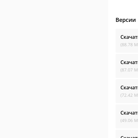
Версии
Скачат
(88.78 М
Скачат
(87.07 М
Скачат
(72.42 М
Скачат
(49.06 М