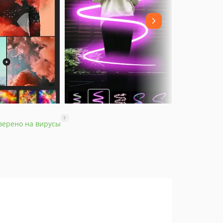
?
верено на вирусы