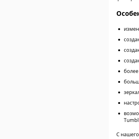
Особен
измен
созда
созда
созда
более
больш
зерка
настро
возмо
Tumblr
С нашего