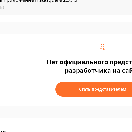
ь приложение Instasquare
2.5.7.0
Б)
Нет официального предс
разработчика на са
Стать представителем