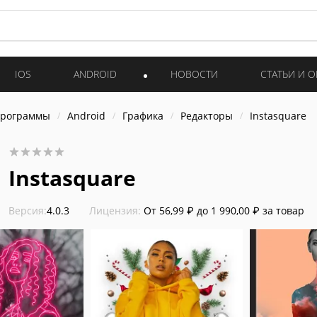
IOS
ANDROID
НОВОСТИ
СТАТЬИ И 
программы
Android
Графика
Редакторы
Instasquare
Instasquare
Версия:
4.0.3
Лицензия:
От 56,99 ₽ до 1 990,00 ₽ за товар