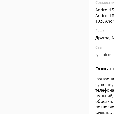
Совмести
Android 5
Android 8
10.x, And
Язык
Другое, 
Сайт
lyrebirds
Описан
Instasqu
существу
телефона
функций,
обрезки, 
позволяе
фильтры.