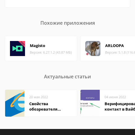
Похожие приложения
Magisto
ARLOOPA
Версия: 6.27.1.2 (43.87 МБ)
Версия: 5.1.8 (116.
Актуальные статьи
20 мая 2022
04 июня 2022
Свойства
Верифициров
обозревателя
контакт в Вай
Internet Explorer где
что это значит
находится