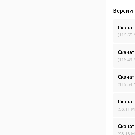
Версии
Скача
(116.65 
Скача
(116.49 
Скача
(115.54 
Скача
(98.11 М
Скача
(98.13 М