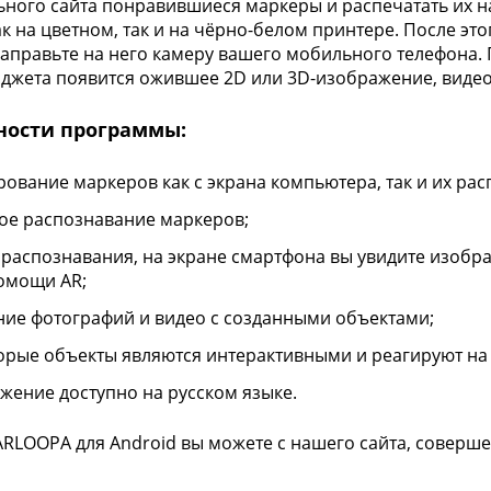
ного сайта понравившиеся маркеры и распечатать их н
к на цветном, так и на чёрно-белом принтере. После эт
направьте на него камеру вашего мобильного телефона.
аджета появится ожившее 2D или 3D-изображение, виде
ности программы:
рование маркеров как с экрана компьютера, так и их ра
ое распознавание маркеров;
 распознавания, на экране смартфона вы увидите изобр
омощи AR;
ние фотографий и видео с созданными объектами;
орые объекты являются интерактивными и реагируют на 
жение доступно на русском языке.
ARLOOPA для Android вы можете с нашего сайта, соверш