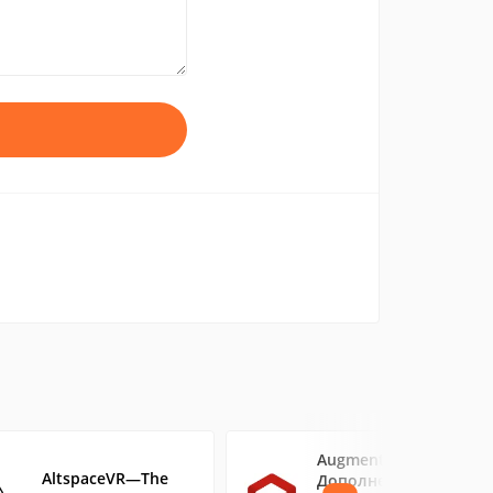
Augment-
AltspaceVR—The
Дополненная