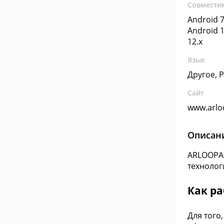
Совмести
Android 7
Android 1
12.x
Язык
Другое, 
Сайт
www.arlo
Описан
ARLOOPA 
технолог
Как р
Для того