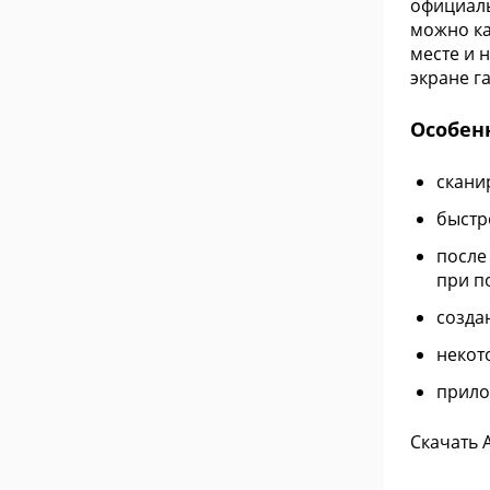
официаль
можно ка
месте и 
экране г
Особен
скани
быстр
после
при п
созда
некот
прило
Скачать 