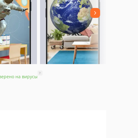
?
верено на вирусы