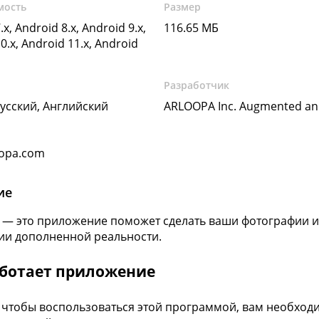
мость
Размер
.x, Android 8.x, Android 9.x,
116.65 МБ
0.x, Android 11.x, Android
Разработчик
Русский, Английский
ARLOOPA Inc. Augmented and 
opa.com
ие
— это приложение поможет сделать ваши фотографии и
ии дополненной реальности.
аботает приложение
, чтобы воспользоваться этой программой, вам необход