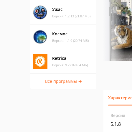
Ужас
Версия: 1.2.13 (21.87 МБ)
Космос
Версия: 1.1.9 (20.74 МБ)
Retrica
Версия: 9.2 (169.64 МБ)
Все программы →
Характери
Версия
5.1.8