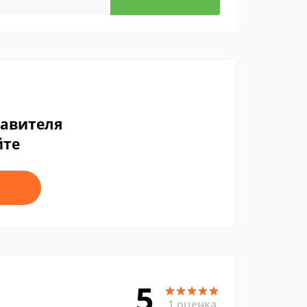
тавителя
йте
5
1 оценка