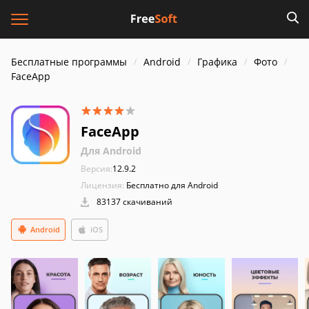
Бесплатные программы
Android
Графика
Фото
FaceApp
FaceApp
Для Android
Версия:
12.9.2
Лицензия:
Бесплатно для Android
83137 скачиваний
Android
iOS