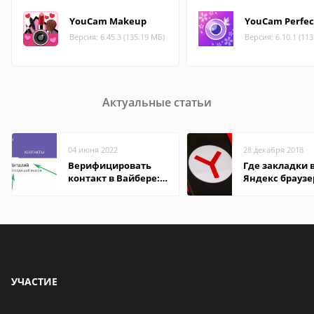
YouCam Makeup
YouCam Perfec
Версия: 6.45.3 (135.19 МБ)
Версия: 6.10.1 (11
Актуальные статьи
04 июня 2022
28 декабря 2018
Верифицировать
Где закладки 
контакт в Вайбере:
Яндекс браузе
что это значит
Андроид теле
УЧАСТИЕ