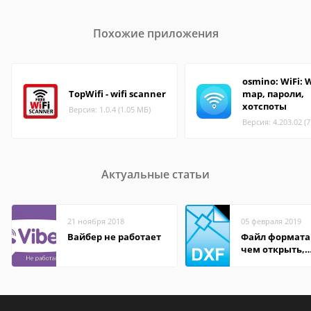
Похожие приложения
osmino: WiFi: W
TopWifi - wifi scanner
map, пароли,
хотспоты
Версия: 1.0.4 (1.05 МБ)
Версия: 4.203.02 (
Актуальные статьи
21 ноября 2018
05 февраля 2019
Вайбер не работает
Файл формата
чем открыть,
описание,
особенности