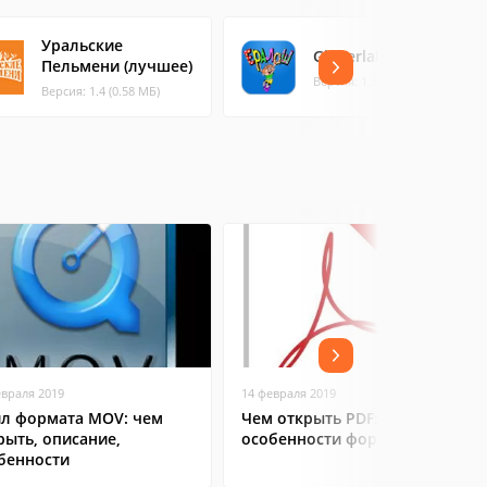
Уральские
Gingerlab Ералаш
Пельмени (лучшее)
Версия: 1.1.0 (3.57 МБ)
Версия: 1.4 (0.58 МБ)
евраля 2019
14 февраля 2019
л формата MOV: чем
Чем открыть PDF:
рыть, описание,
особенности формата
бенности