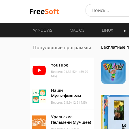
WINDOWS
MAC OS
LINUX
Популярные программы
Бесплатные 
YouTube
Версия: 21.31.524- (59.79
МБ)
Наши
Мультфильмы
Версия: 2.8.9 (12.91 МБ)
Уральские
Пельмени (лучшее)
Версия: 1.4 (0.58 МБ)