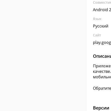
Совмести
Android 2
Язык
Русский
Сайт
play.goo
Описан
Приложен
качестве
мобильно
Обратите
Версии