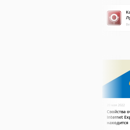
К
Л
Ве
20 мая 2022
Свойства о
Internet Ex
находится