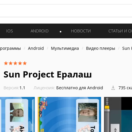
IOS
ANDROID
НОВОСТИ
СТАТЬИ И 
программы
Android
Мультимедиа
Видео плееры
Sun 
Sun Project Ералаш
Версия:
1.1
Лицензия:
Бесплатно для Android
735 ск