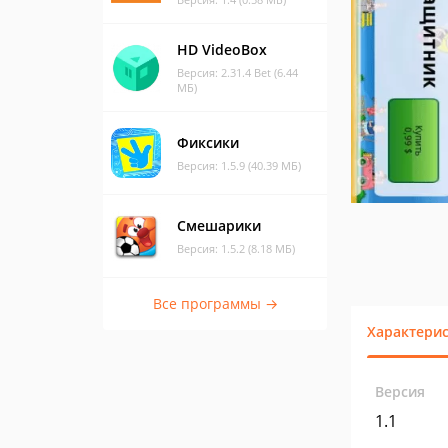
HD VideoBox
Версия: 2.31.4 Bet (6.44
МБ)
Фиксики
Версия: 1.5.9 (40.39 МБ)
Смешарики
Версия: 1.5.2 (8.18 МБ)
Все программы →
Характери
Версия
1.1