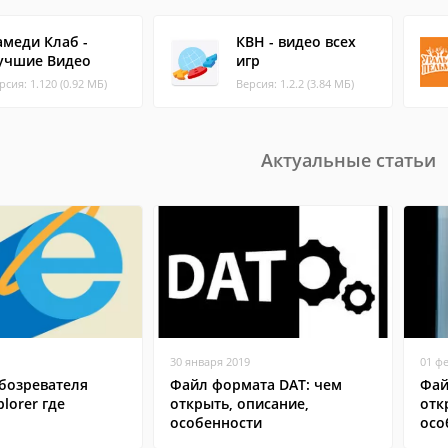
амеди Клаб -
КВН - видео всех
учшие Видео
игр
рсия: 1.120 (0.92 МБ)
Версия: 1.2.2 (3.84 МБ)
Актуальные статьи
30 января 2019
01 ф
бозревателя
Файл формата DAT: чем
Фай
plorer где
открыть, описание,
отк
особенности
осо