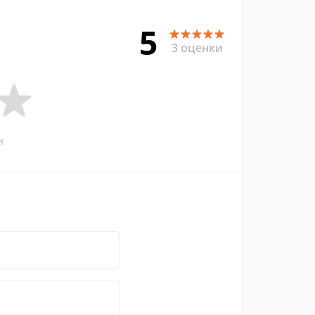
5
3 оценки
и