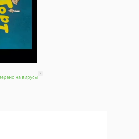
?
верено на вирусы