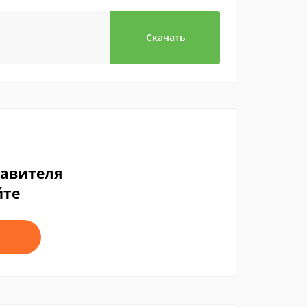
Скачать
тавителя
йте