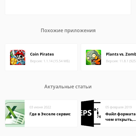
Похожие приложения
Coin Pirates
Plants vs. Zomb
Версия: 1.1.14 (15.54 МБ)
Версия: 11.8.1 (92
Актуальные статьи
03 июня 2022
05 февраля 2019
Где в Экселе сервис
Файл формата 
чем открыть,
описание,
особенности