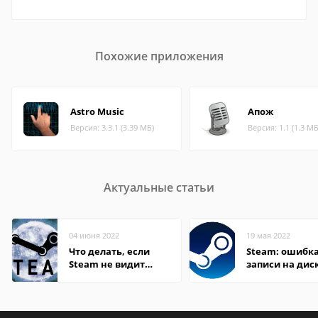
Похожие приложения
Astro Music
Апож
Версия: 3.3.1 (3.39 МБ)
Версия: 1.1 (1.3 МБ
Актуальные статьи
04 июня 2022
19 мая 2022
Что делать, если
Steam: ошибка
Steam не видит
записи на дис
установленную игру