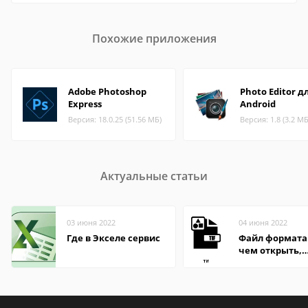
Похожие приложения
Adobe Photoshop
Photo Editor д
Express
Android
Версия: 18.0.25 (51.56 МБ)
Версия: 1.8 (3.2 МБ
Актуальные статьи
03 июня 2022
04 июня 2022
Где в Экселе сервис
Файл формата 
чем открыть,
описание,
особенности