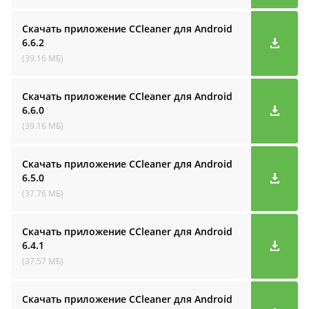
Скачать приложение CCleaner для Android
6.6.2
(39.16 МБ)
Скачать приложение CCleaner для Android
6.6.0
(39.16 МБ)
Скачать приложение CCleaner для Android
6.5.0
(37.76 МБ)
Скачать приложение CCleaner для Android
6.4.1
(37.57 МБ)
Скачать приложение CCleaner для Android