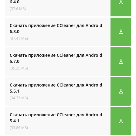
6.4.0
(37.6 МБ)
Скачать приложение CCleaner для Android
6.3.0
(37.41 МБ)
Скачать приложение CCleaner для Android
5.7.0
(35.35 МБ)
Скачать приложение CCleaner для Android
5.5.1
(34.37 МБ)
Скачать приложение CCleaner для Android
5.4.1
(33.86 МБ)