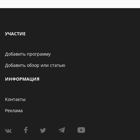
УЧАСТИЕ
Добавить программу
Добавить обзор или статью
ИНФОРМАЦИЯ
Контакты
Реклама