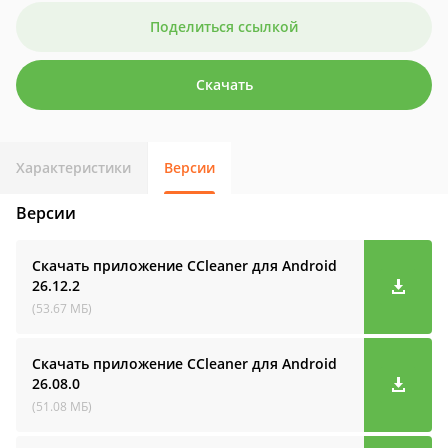
Поделиться ссылкой
Скачать
Характеристики
Версии
Версии
Скачать приложение CCleaner для Android
26.12.2
(53.67 МБ)
Скачать приложение CCleaner для Android
26.08.0
(51.08 МБ)