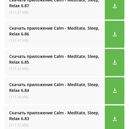
Relax
6.87
(121.87 МБ)
Скачать приложение Calm - Meditate, Sleep,
Relax
6.86
(121.41 МБ)
Скачать приложение Calm - Meditate, Sleep,
Relax
6.85
(121.33 МБ)
Скачать приложение Calm - Meditate, Sleep,
Relax
6.84
(117.58 МБ)
Скачать приложение Calm - Meditate, Sleep,
Relax
6.83
(117.35 МБ)