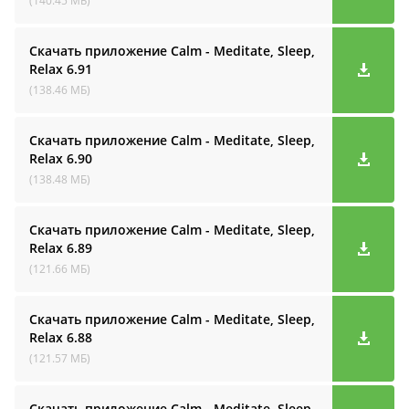
(140.45 МБ)
Скачать приложение Calm - Meditate, Sleep,
Relax
6.91
(138.46 МБ)
Скачать приложение Calm - Meditate, Sleep,
Relax
6.90
(138.48 МБ)
Скачать приложение Calm - Meditate, Sleep,
Relax
6.89
(121.66 МБ)
Скачать приложение Calm - Meditate, Sleep,
Relax
6.88
(121.57 МБ)
Скачать приложение Calm - Meditate, Sleep,