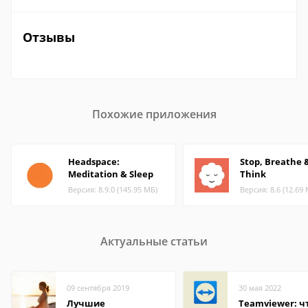
Отзывы
Похожие приложения
Headspace:
Stop, Breathe 
Meditation & Sleep
Think
Версия: 8.9.0 (145.95 МБ)
Версия: 8.6 (12.69
Актуальные статьи
09 сентября 2019
30 мая 2022
Лучшие
Teamviewer: чт