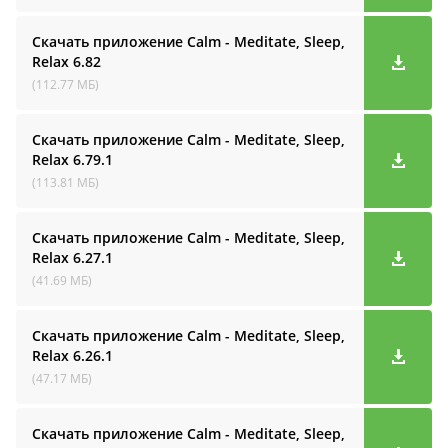
Скачать приложение Calm - Meditate, Sleep,
Relax
6.82
(112.77 МБ)
Скачать приложение Calm - Meditate, Sleep,
Relax
6.79.1
(113.81 МБ)
Скачать приложение Calm - Meditate, Sleep,
Relax
6.27.1
(41.69 МБ)
Скачать приложение Calm - Meditate, Sleep,
Relax
6.26.1
(47.17 МБ)
Скачать приложение Calm - Meditate, Sleep,