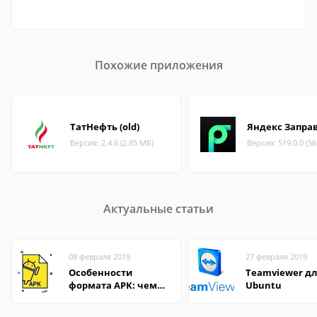
Похожие приложения
ТатНефть (old)
Яндекс Запра
Версия: 2.4.6 (2.85 МБ)
Версия: 519.0.0 (5
Актуальные статьи
08 февраля 2019
27 февраля 2019
Особенности
Teamviewer д
формата APK: чем
Ubuntu
открыть файл на
компьютере и