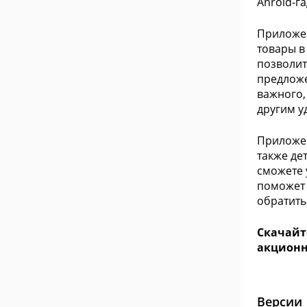
Anroid-г
Прилож
товары в
позволит
предложе
важного,
другим у
Прилож
также де
сможете 
поможет 
обратить
Скачайт
акционн
Версии