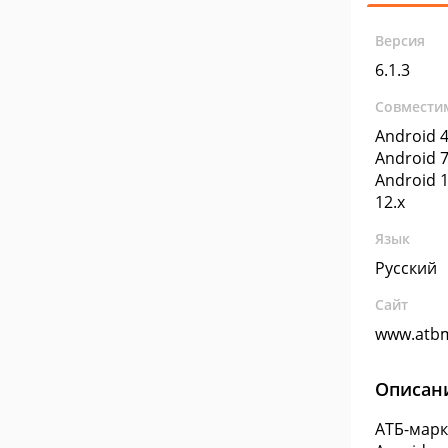
Версия
6.1.3
Совмести
Android 4
Android 7
Android 1
12.x
Язык
Русский
Сайт
www.atb
Описан
АТБ-марк