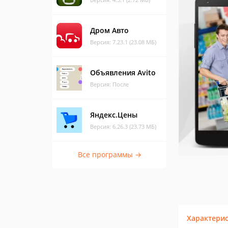
Дром Авто
Версия: 7.23.1 (23.08 МБ)
Объявления Avito
Версия: После
Яндекс.Цены
Версия: 6.26.3 (23.73 МБ)
Все программы →
Характери