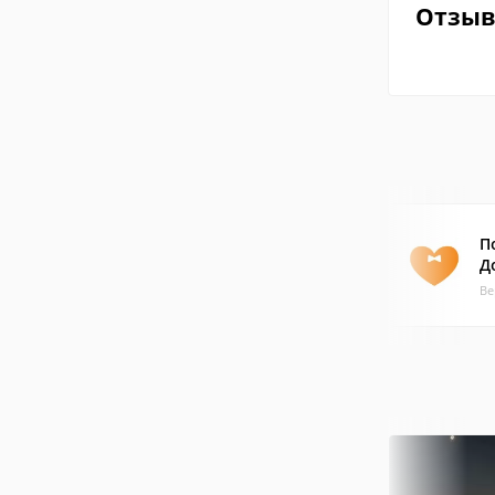
Отзы
П
Д
Ве