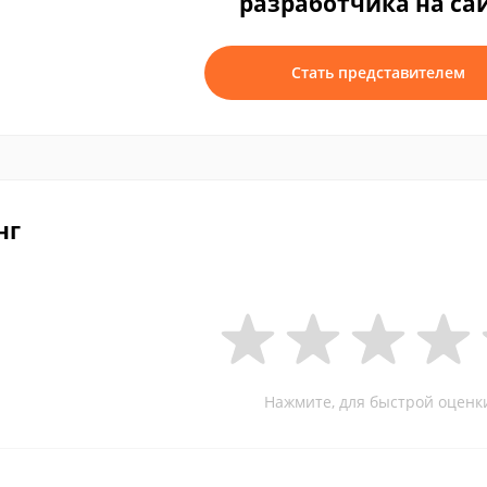
разработчика на са
Стать представителем
нг
Нажмите, для быстрой оценк