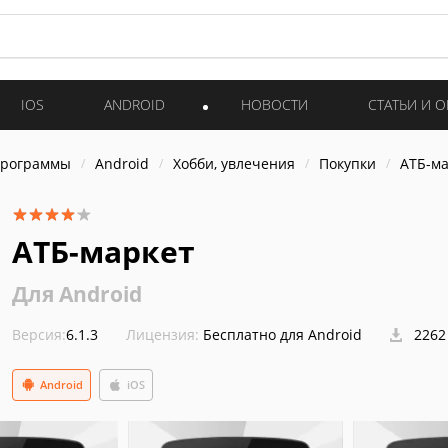
IOS
ANDROID
НОВОСТИ
СТАТЬИ И 
программы
Android
Хобби, увлечения
Покупки
АТБ-ма
АТБ-маркет
Для Android
Версия:
6.1.3
Лицензия:
Бесплатно для Android
2262
Android
iOS