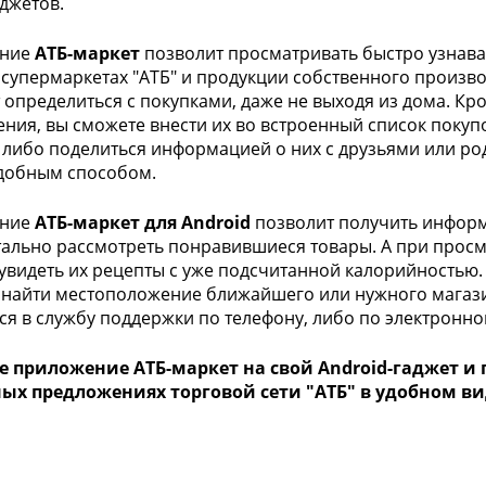
аджетов.
ение
АТБ-маркет
позволит просматривать быстро узнават
 супермаркетах "АТБ" и продукции собственного произво
 определиться с покупками, даже не выходя из дома. Кр
ния, вы сможете внести их во встроенный список покуп
 либо поделиться информацией о них с друзьями или ро
добным способом.
ение
АТБ-маркет для Android
позволит получить информа
тально рассмотреть понравившиеся товары. А при прос
увидеть их рецепты с уже подсчитанной калорийностью.
найти местоположение ближайшего или нужного магазина
ся в службу поддержки по телефону, либо по электронно
е приложение АТБ-маркет на свой Android-гаджет и
ых предложениях торговой сети "АТБ" в удобном ви