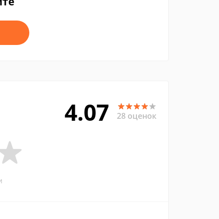
йте
4.07
28 оценок
и