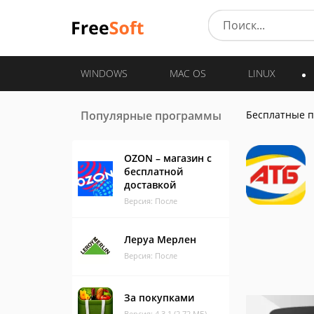
WINDOWS
MAC OS
LINUX
Популярные программы
Бесплатные 
OZON – магазин с
бесплатной
доставкой
Версия: После
Леруа Мерлен
Версия: После
За покупками
Версия: 4.3.1 (2.72 МБ)