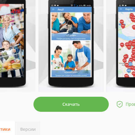
Скачать
Про
стики
Версии