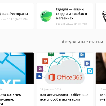
Едадил — акции,
фиша-Рестораны
скидки и кэшбэк в
магазинах
рсия: 1.11.8 (14.25 МБ)
Версия: 26.9.0 (54.57 МБ)
Актуальные статьи
19
27 февраля 2019
13 м
ата DXF: чем
Как активировать Office 365:
Топ
писание,
все способы активации
учё
ти