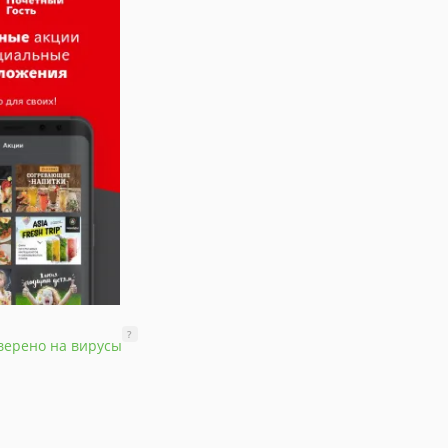
?
верено на вирусы