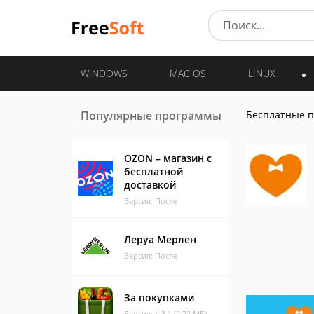
WINDOWS
MAC OS
LINUX
Популярные программы
Бесплатные 
OZON – магазин с
бесплатной
доставкой
Версия: После
Леруа Мерлен
Версия: После
За покупками
Версия: 4.3.1 (2.72 МБ)