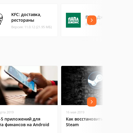
KFC: доставка,
Папа Джонс
рестораны
Версия: 3.0.49 (20.54 МБ)
Версия: 11.0.12 (21.95 МБ)
арта 2019
16 мая 2019
-5 приложений для
Как восстановить аккаунт в
та финансов на Android
Steam