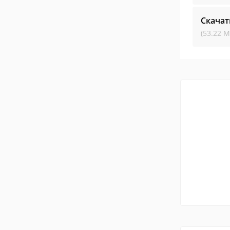
Скачат
(53.22 М