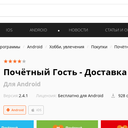
IOS
ANDROID
НОВОСТИ
СТАТЬИ И 
программы
Android
Хобби, увлечения
Покупки
Почётн
Почётный Гость - Доставка
Для Android
Версия:
2.4.1
Лицензия:
Бесплатно для Android
928 
Android
iOS