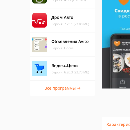
Дром Авто
Версия: 7.23.1 (23.08 МБ)
Объявления Avito
Версия: После
Яндекс.Цены
Версия: 6.26.3 (23.73 МБ)
Все программы →
Характери