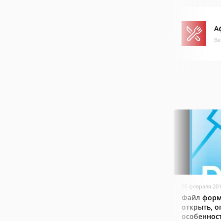
А
Ве
05 февраля 20
Файл форм
открыть, о
особеннос