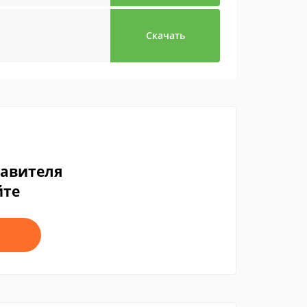
Скачать
тавителя
йте