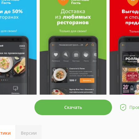
Скачать
Про
стики
Версии