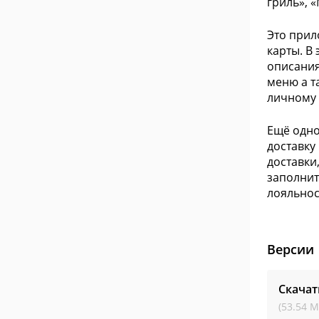
гриль», 
Это прил
карты. В
описания
меню а т
личному 
Ещё одн
доставку
доставки
заполнит
лояльнос
Версии
Скачат
(53.54 М