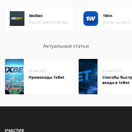
Melbet
1Win
Версия: 25506 (53.83 МБ)
Версия: last (54.12
Актуальные статьи
26 мая 2022
01 июня 2021
Промокоды 1xBet
Способы быстр
входа в 1xBet
УЧАСТИЕ