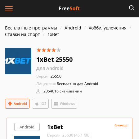
Бесплатные программы
Android
Хобби, увлечения
Ставки на спорт
1xBet
1xBet 25550
Для Android
Версия:
25550
Лицензия:
Бесплатно для Android
2054016 скачиваний
Android
iOS
Windows