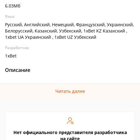
6.03Мб
Язык
Русский, Английский, Немецкий, Французский, Украинский,
Белорусский, Казахский, Узбекский,
1xBet KZ Казахский
,
1xbet UA Украинский
,
1xBet UZ Узбекский
Разработчик
1xBet
Описание
Читать далее
Нет официального представителя разработчика
на сайте