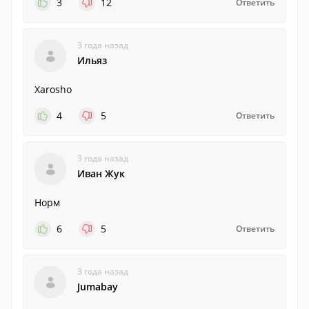
3
12
Ответить
3 года назад
Ильяз
Xarosho
4
5
Ответить
3 года назад
Иван Жук
Норм
6
5
Ответить
3 года назад
Jumabay