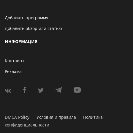
Добавить программу
Добавить обзор или статью
ИНФОРМАЦИЯ
Контакты
Реклама
DMCA Policy
Условия и правила
Политика
конфиденциальности