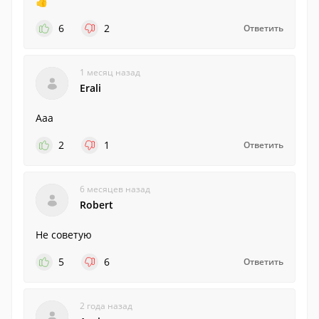
👍
6
2
Ответить
1 месяц назад
Erali
Aaa
2
1
Ответить
6 месяцев назад
Robert
Не советую
5
6
Ответить
2 года назад