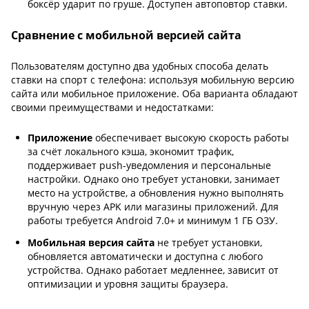
боксёр ударит по груше. Доступен автоповтор ставки.
Сравнение с мобильной версией сайта
Пользователям доступно два удобных способа делать
ставки на спорт с телефона: используя мобильную версию
сайта или мобильное приложение. Оба варианта обладают
своими преимуществами и недостатками:
Приложение
обеспечивает высокую скорость работы
за счёт локального кэша, экономит трафик,
поддерживает push-уведомления и персональные
настройки. Однако оно требует установки, занимает
место на устройстве, а обновления нужно выполнять
вручную через APK или магазины приложений. Для
работы требуется Android 7.0+ и минимум 1 ГБ ОЗУ.
Мобильная версия сайта
не требует установки,
обновляется автоматически и доступна с любого
устройства. Однако работает медленнее, зависит от
оптимизации и уровня защиты браузера.