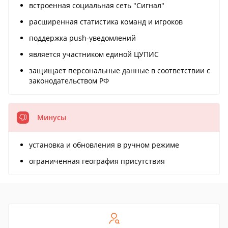
встроенная социальная сеть "Сигнал"
расширенная статистика команд и игроков
поддержка push-уведомлений
является участником единой ЦУПИС
защищает персональные данные в соответствии с
законодательством РФ
Минусы
установка и обновления в ручном режиме
ограниченная география присутствия