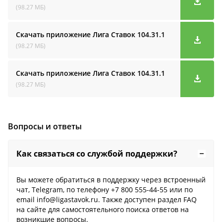
(98.27 МБ)
Скачать приложение Лига Ставок
104.31.1
(98.27 МБ)
Скачать приложение Лига Ставок
104.31.1
(98.27 МБ)
Вопросы и ответы
Как связаться со службой поддержки?
Вы можете обратиться в поддержку через встроенный
чат, Telegram, по телефону +7 800 555-44-55 или по
email info@ligastavok.ru. Также доступен раздел FAQ
на сайте для самостоятельного поиска ответов на
возникшие вопросы.