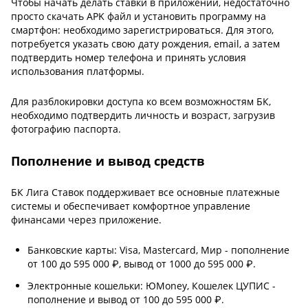
Чтобы начать делать ставки в приложении, недостаточно
просто скачать APK файл и установить программу на
смартфон: необходимо зарегистрироваться. Для этого,
потребуется указать свою дату рождения, email, а затем
подтвердить номер телефона и принять условия
использования платформы.
Для разблокировки доступа ко всем возможностям БК,
необходимо подтвердить личность и возраст, загрузив
фотографию паспорта.
Пополнение и вывод средств
БК Лига Ставок поддерживает все основные платежные
системы и обеспечивает комфортное управление
финансами через приложение.
Банковские карты: Visa, Mastercard, Мир - пополнение
от 100 до 595 000 ₽, вывод от 1000 до 595 000 ₽.
Электронные кошельки: ЮMoney, Кошелек ЦУПИС -
пополнение и вывод от 100 до 595 000 ₽.