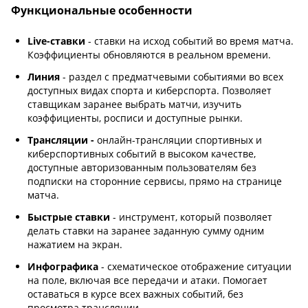
Функциональные особенности
Live-ставки
- ставки на исход событий во время матча.
Коэффициенты обновляются в реальном времени.
Линия
- раздел с предматчевыми событиями во всех
доступных видах спорта и киберспорта. Позволяет
ставщикам заранее выбрать матчи, изучить
коэффициенты, росписи и доступные рынки.
Трансляции -
онлайн-трансляции спортивных и
киберспортивных событий в высоком качестве,
доступные авторизованным пользователям без
подписки на сторонние сервисы, прямо на странице
матча.
Быстрые ставки
- инструмент, который позволяет
делать ставки на заранее заданную сумму одним
нажатием на экран.
Инфографика
- схематическое отображение ситуации
на поле, включая все передачи и атаки. Помогает
оставаться в курсе всех важных событий, без
просмотра трансляции.