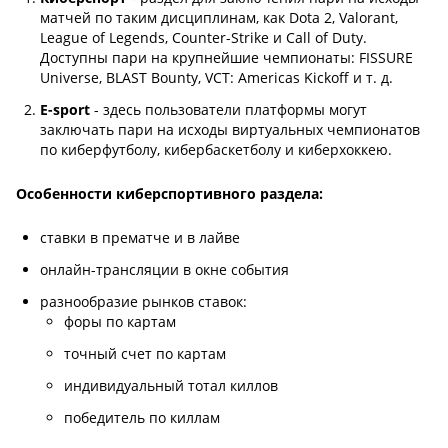
матчей по таким дисциплинам, как Dota 2, Valorant,
League of Legends, Counter-Strike и Call of Duty.
Доступны пари на крупнейшие чемпионаты: FISSURE
Universe, BLAST Bounty, VCT: Americas Kickoff и т. д.
E-sport
- здесь пользователи платформы могут
заключать пари на исходы виртуальных чемпионатов
по киберфутболу, кибербаскетболу и киберхоккею.
Особенности киберспортивного раздела:
ставки в прематче и в лайве
онлайн-трансляции в окне события
разнообразие рынков ставок:
форы по картам
точный счет по картам
индивидуальный тотал киллов
победитель по киллам