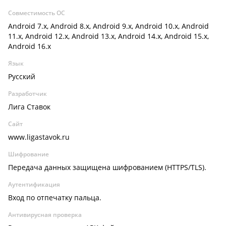
Совместимость ОС
Android 7.x, Android 8.x, Android 9.x, Android 10.x, Android
11.x, Android 12.x, Android 13.x, Android 14.x, Android 15.x,
Android 16.x
Язык
Русский
Разработчик
Лига Ставок
Сайт
www.ligastavok.ru
Шифрование
Передача данных защищена шифрованием (HTTPS/TLS).
Аутентификация
Вход по отпечатку пальца.
Антивирусная проверка