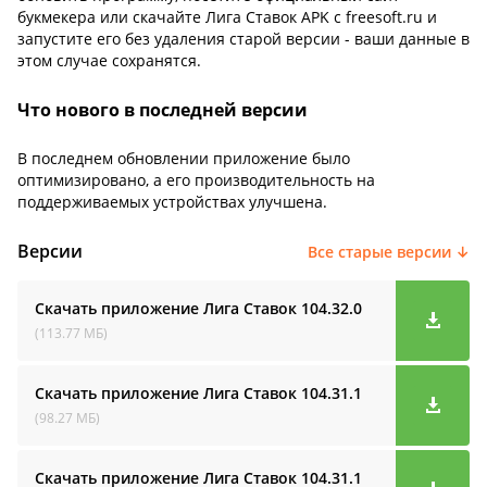
букмекера или скачайте Лига Ставок APK с freesoft.ru и
запустите его без удаления старой версии - ваши данные в
этом случае сохранятся.
Что нового в последней версии
В последнем обновлении приложение было
оптимизировано, а его производительность на
поддерживаемых устройствах улучшена.
Версии
Все старые версии ↓
Скачать приложение Лига Ставок
104.32.0
(113.77 МБ)
Скачать приложение Лига Ставок
104.31.1
(98.27 МБ)
Скачать приложение Лига Ставок
104.31.1