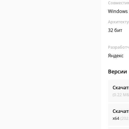
Совмести
Windows 
Архитект
32 бит
Разработ
Яндекс
Версии
Скачат
(0.22 МБ
Скачат
x64
(202