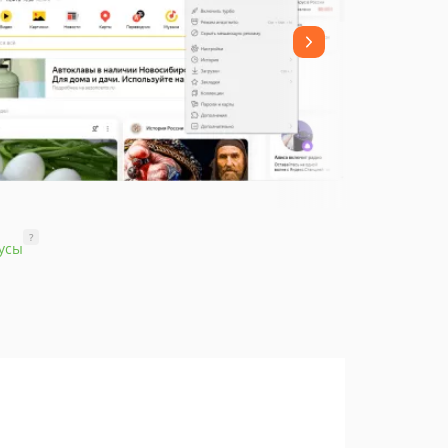
?
усы