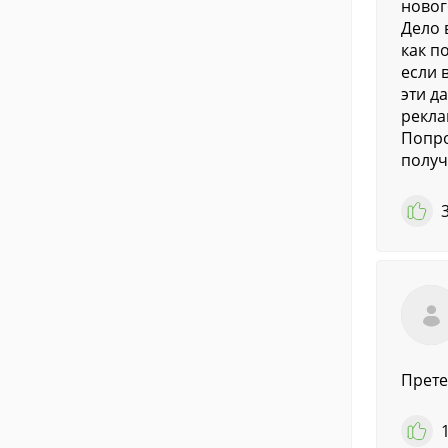
новог
Дело 
как п
если 
эти д
рекла
Попро
получ
Прете