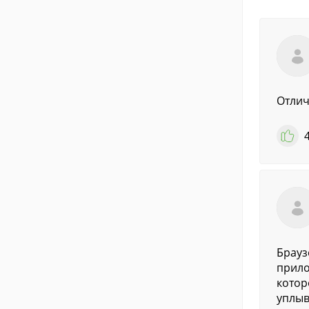
Отлич
Брауз
прило
котор
уплыв