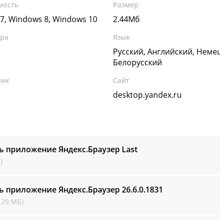
мость
Размер
7, Windows 8, Windows 10
2.44Мб
ура
Язык
Русский, Английский, Неме
Белорусский
чик
Сайт
desktop.yandex.ru
ь приложение Яндекс.Браузер
Last
)
ь приложение Яндекс.Браузер
26.6.0.1831
.29 МБ)