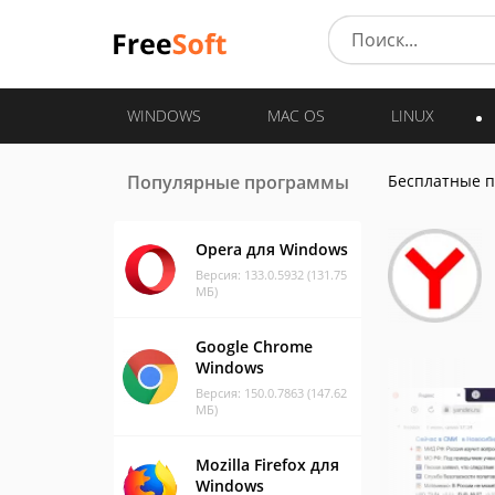
WINDOWS
MAC OS
LINUX
Популярные программы
Бесплатные 
Opera для Windows
Версия: 133.0.5932 (131.75
МБ)
Google Chrome
Windows
Версия: 150.0.7863 (147.62
МБ)
Mozilla Firefox для
Windows