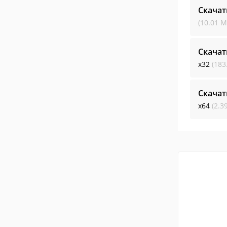
Скачат
(10.01 М
Скачат
x32
(183
Скачат
x64
(2.3