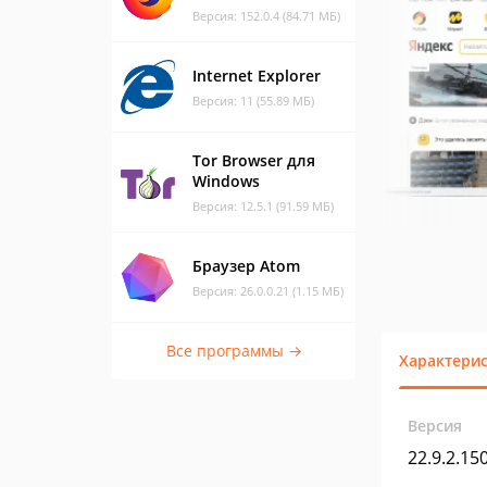
Версия: 152.0.4 (84.71 МБ)
Internet Explorer
Версия: 11 (55.89 МБ)
Tor Browser для
Windows
Версия: 12.5.1 (91.59 МБ)
Браузер Atom
Версия: 26.0.0.21 (1.15 МБ)
Все программы →
Характери
Версия
22.9.2.15