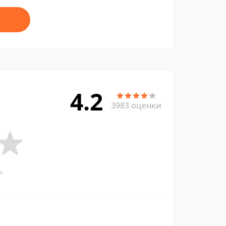
4.2
3983 оценки
и