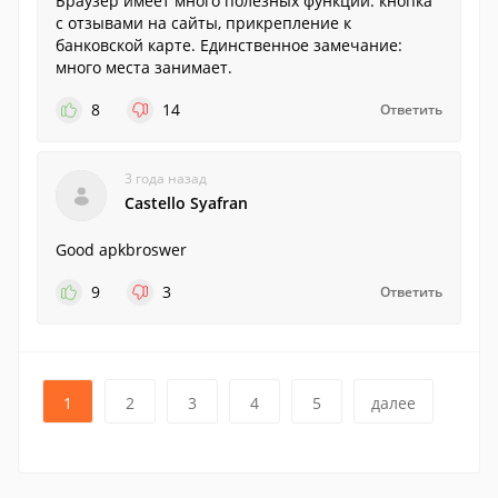
Браузер имеет много полезных функций: кнопка
с отзывами на сайты, прикрепление к
банковской карте. Единственное замечание:
много места занимает.
8
14
Ответить
3 года назад
Castello Syafran
Good apkbroswer
9
3
Ответить
1
2
3
4
5
далее