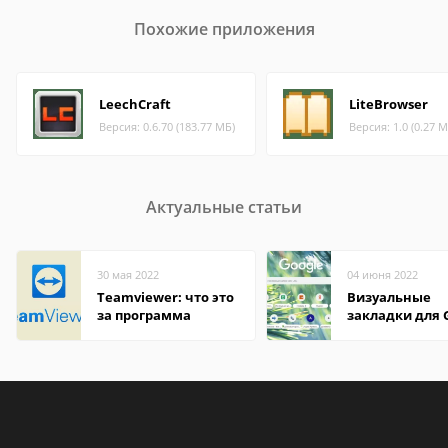
Похожие приложения
LeechCraft
LiteBrowser
Версия: 0.6.70 (183.77 МБ)
Версия: 1.0 (0.27 М
Актуальные статьи
30 мая 2022
04 июня 2022
Teamviewer: что это
Визуальные
за программа
закладки для 
Chrome