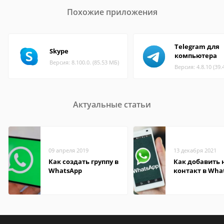
Похожие приложения
Telegram для
Skype
компьютера
Версия: 8.100.0. (85.53 МБ)
Версия: 4.8.10 (39.
Актуальные статьи
09 апреля 2019
13 декабря 2021
Как создать группу в
Как добавить
WhatsApp
контакт в Wha