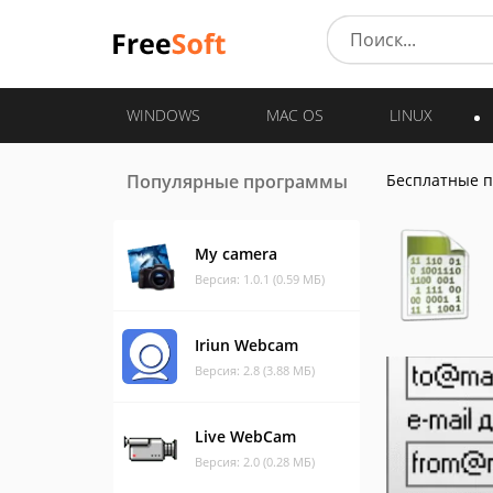
WINDOWS
MAC OS
LINUX
Популярные программы
Бесплатные 
My camera
Версия: 1.0.1 (0.59 МБ)
Iriun Webcam
Версия: 2.8 (3.88 МБ)
Live WebCam
Версия: 2.0 (0.28 МБ)