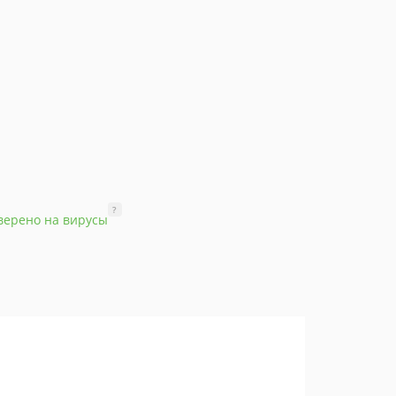
?
верено на вирусы