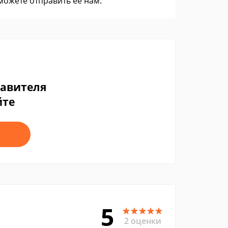
 можете
отправить ее нам
.
тавителя
йте
5
2 оценки