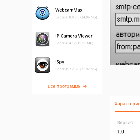
WebcamMax
Версия: 8.0.7.8 (24.94 МБ)
IP Camera Viewer
Версия: 4.12 (19.51 МБ)
iSpy
Версия: 7.2.6.0 (31.92 МБ)
Все программы →
Характери
Версия
1.0