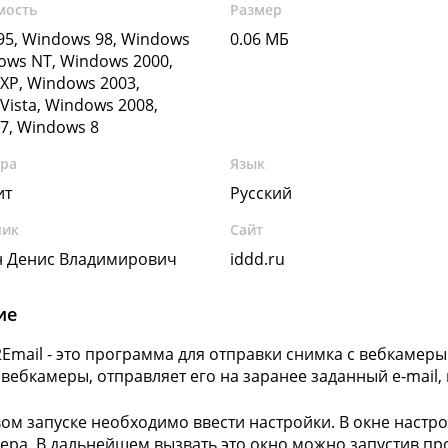
мость
Размер
5, Windows 98, Windows
0.06 МБ
ows NT, Windows 2000,
XP, Windows 2003,
Vista, Windows 2008,
7, Windows 8
ура
Язык
ит
Русский
чик
Сайт
н Денис Владимирович
iddd.ru
ие
mail - это программа для отправки снимка с вебкамеры н
 вебкамеры, отправляет его на заранее заданный e-mail,
ом запуске необходимо ввести настройки. В окне настр
ера. В дальнейшем вызвать это окно можно запустив пр