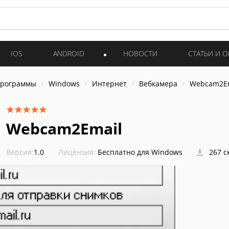
IOS
ANDROID
НОВОСТИ
СТАТЬИ И 
программы
Windows
Интернет
Вебкамера
Webcam2E
Webcam2Email
Версия:
1.0
Лицензия:
Бесплатно для Windows
267 с