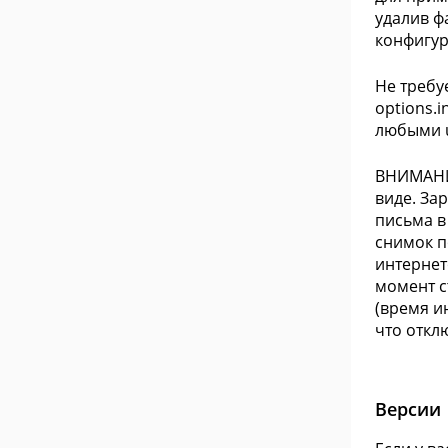
удалив ф
конфигур
Не требу
options.i
любыми 
ВНИМАНИЕ
виде. За
письма в
снимок п
интернет
момент с
(время и
что откл
Версии