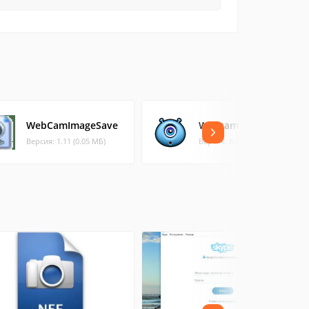
WebCamImageSave
WebcamMax
Версия: 1.11 (0.05 МБ)
Версия: 8.0.7.8 (24.94 МБ)