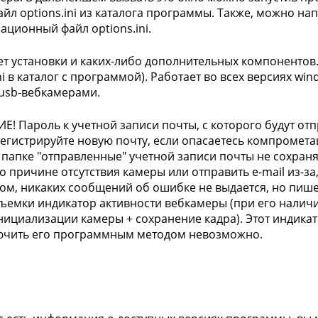
айл options.ini из каталога программы. Также, можно н
ационный файл options.ini.
ет установки и каких-либо дополнительных компонентов
ni в каталог с программой). Работает во всех версиях win
usb-вебкамерами.
! Пароль к учетной записи почты, с которого будут отп
регистрируйте новую почту, если опасаетесь компромет
 папке "отправленные" учетной записи почты не сохраня
о причине отсутствия камеры или отправить e-mail из-за,
ом, никаких сообщений об ошибке не выдается, но пишетс
ъемки индикатор активности вебкамеры (при его наличи
нициализации камеры + сохранение кадра). Этот индикат
ючить его программным методом невозможно.