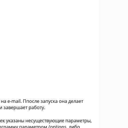
а e-mail. Ппосле запуска она делает
 и завершает работу.
оек указаны несуществующие параметры,
ограмму параметром /options, либо