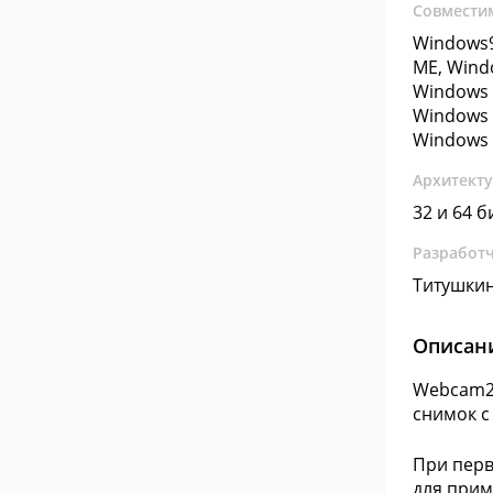
Совмести
Windows9
ME, Wind
Windows 
Windows 
Windows 
Архитект
32 и 64 б
Разработ
Титушки
Описан
Webcam2E
снимок с
При перв
для прим