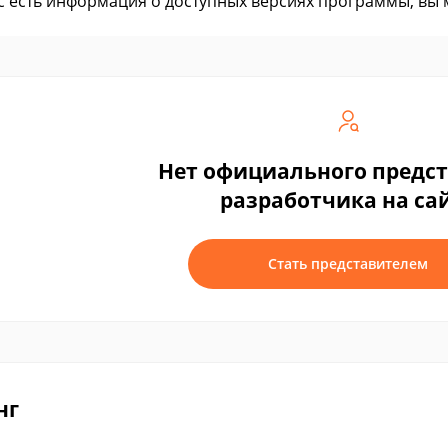
ас есть информация о доступных версиях программы, вы
Нет официального предс
разработчика на са
Стать представителем
нг