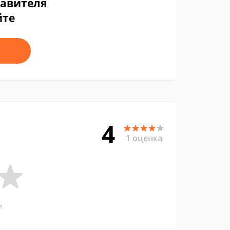
тавителя
йте
4
1 оценка
и