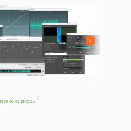
?
верено на вирусы