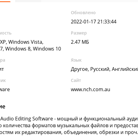
Обновлено
2022-01-17 21:33:44
мость
Размер
XP, Windows Vista,
2.47 МБ
7, Windows 8, Windows 10
ура
Язык
ит
Другое, Русский, Английски
чик
Сайт
ware
www.nch.com.au
ие
Audio Editing Software - мощный и функциональный ауд
 количества форматов музыкальных файлов и предостав
стям их редактирования, объединения, обрезки и проч