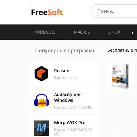
WINDOWS
MAC OS
LINUX
Популярные программы
Бесплатные 
Reason
Версия: Latest
Audacity для
Windows
Версия: 3.3.3 (14.59 МБ)
MorphVOX Pro
Версия: 5.1.65 Bui (8.06
МБ)