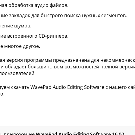
ная обработка аудио файлов.
ние закладок для быстрого поиска нужных сегментов.
нение шумов.
ие встроенного CD-риппера.
же многое другое.
ая версия программы предназначена для некоммерческо
 и обладает большинством возможностей полной версии
пользователей.
уем скачать WavePad Audio Editing Software с нашего са
о.
ь приложение WavePad Audio Editing Software
16.00