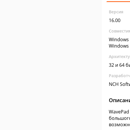
Версия
16.00
Совмести
Windows 
Windows 
Архитект
32 и 64 б
Разработ
NCH Soft
Описан
WavePad 
большого
возможно