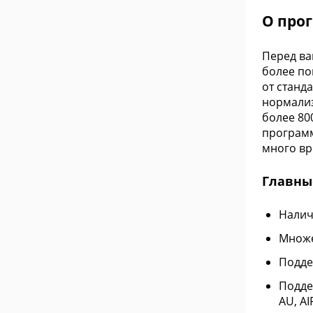
О про
Перед ва
более по
от станд
нормализ
более 80
программ
много вр
Главны
Налич
Множе
Подде
Подде
AU, AI