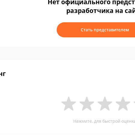
Нет официального предс
разработчика на са
Стать представителем
нг
Нажмите, для быстрой оценк