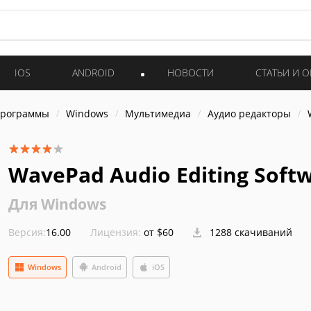
IOS
ANDROID
НОВОСТИ
СТАТЬИ И 
программы
Windows
Мультимедиа
Аудио редакторы
WavePad Audio Editing Soft
Для Windows
Версия:
16.00
Лицензия:
от $60
1288 скачиваний
Windows
Android
iOS