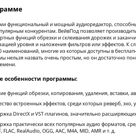
грамме
ми функциональный и мощный аудиоредактор, способн
пулярным конкурентам. ВейвПод позволяет производить
артных функций обрезки и склеивания дорожек и заканч
ацией уровня и наложения фильтров или эффектов. К сл
0 наименований, многие из которых доступны в бесплат
ы нельзя назвать очень простым, но он достаточно пон
емени.
е особенности программы:
ие функций обрезки, копирования, удаления, вставки, авт
ство встроенных эффектов, среди которых реверб, эхо, у
ржка DirectX и VST-плагинов, значительно расширяющи
ржка практически всех популярных аудио форматов, сре
F, FLAC, RealAudio, OGG, AAC, M4A, MID, AMR и т. д.