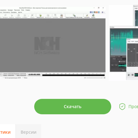
Скачать
Про
стики
Версии