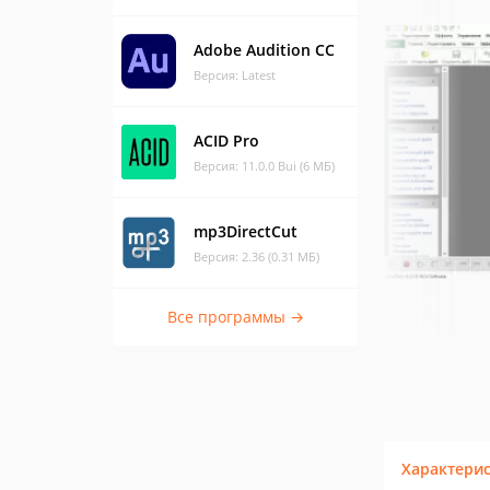
Adobe Audition CC
Версия: Latest
ACID Pro
Версия: 11.0.0 Bui (6 МБ)
mp3DirectCut
Версия: 2.36 (0.31 МБ)
Все программы →
Характери