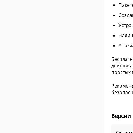
Пакет
Созда
Устра
Налич
А так
Бесплатн
действия
простых 
Рекоменд
безопасн
Версии
Скачат