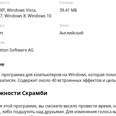
мость
Размер
XP, Windows Vista,
39.41 МБ
7, Windows 8, Windows 10
ура
Язык
ит
Английский
чик
ution Software AG
ие
- программа для компьютеров на Windows, которая пом
 записях. Содержит около 40 встроенных эффектов и цел
жности Скрамби
я этой программе, вы сможете весело провести время, н
, либо подшутить над друзьями. Для изменения голоса в