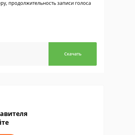
еру, продолжительность записи голоса
Скачать
тавителя
йте