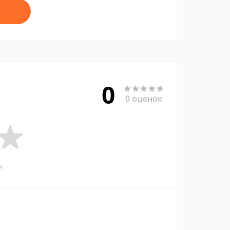
0
0 оценок
и