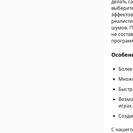
делать с
выберите
эффектов,
реалисти
шумов. П
не соста
программ
Особен
Более
Множе
Быстр
Возмо
играх.
Созда
С нашего