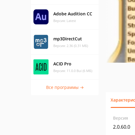
Adobe Audition CC
Версия: Latest
mp3DirectCut
Версия: 2.36 (0.31 МБ)
ACID Pro
Версия: 11.0.0 Bui (6 МБ)
Все программы →
Характери
Версия
2.0.60.0