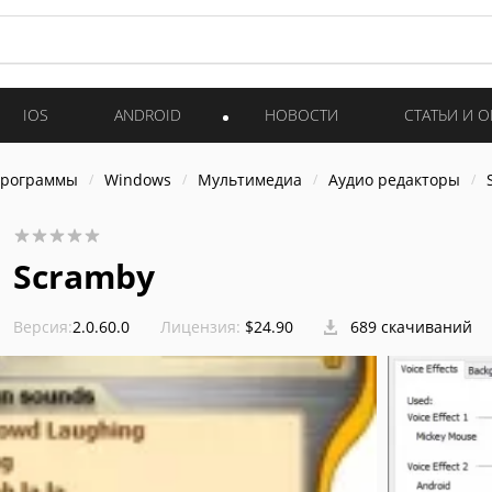
IOS
ANDROID
НОВОСТИ
СТАТЬИ И 
программы
Windows
Мультимедиа
Аудио редакторы
Scramby
Версия:
2.0.60.0
Лицензия:
$24.90
689 скачиваний