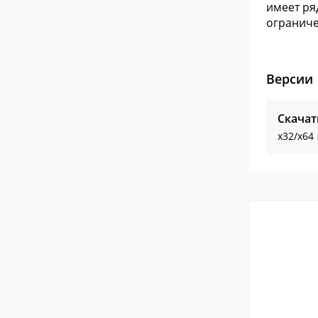
имеет ря
ограниче
Версии
Скачат
x32/x64