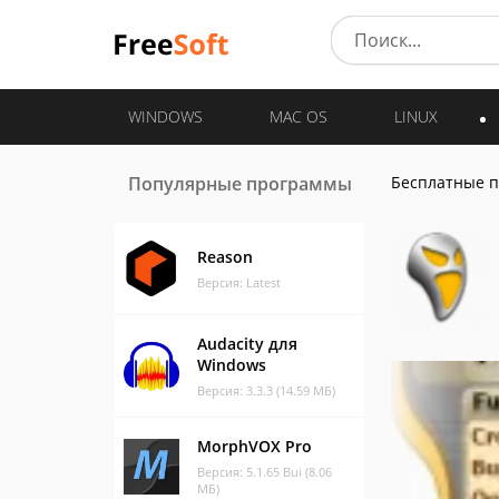
WINDOWS
MAC OS
LINUX
Популярные программы
Бесплатные 
Reason
Версия: Latest
Audacity для
Windows
Версия: 3.3.3 (14.59 МБ)
MorphVOX Pro
Версия: 5.1.65 Bui (8.06
МБ)