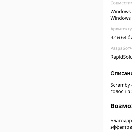
Совмести
Windows 
Windows 
Архитект
32 и 64 б
Разработ
RapidSol
Описан
Scramby 
голос на
Возмо
Благодар
эффектов