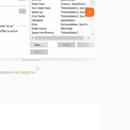
?
верено на вирусы