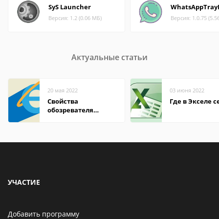
SyS Launcher
WhatsAppTray
Версия: 1.2 (0.06 МБ)
Версия: 1.0.75 (5.5
Актуальные статьи
20 мая 2022
03 июня 2022
Свойства
Где в Экселе с
обозревателя
Internet Explorer где
находится
УЧАСТИЕ
Добавить программу