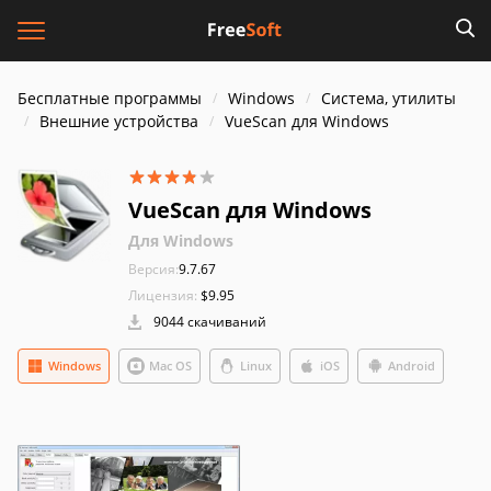
Бесплатные программы
Windows
Система, утилиты
Внешние устройства
VueScan для Windows
VueScan для Windows
Для Windows
Версия:
9.7.67
Лицензия:
$9.95
9044 скачиваний
Windows
Mac OS
Linux
iOS
Android