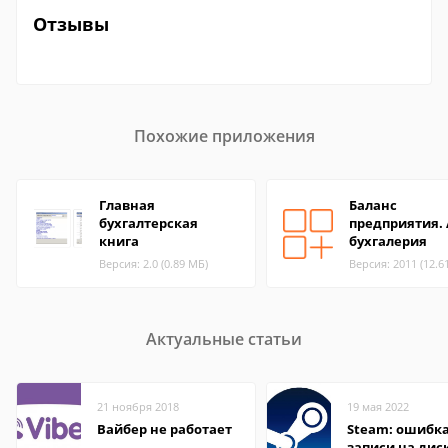
Отзывы
Похожие приложения
Главная
Баланс
бухгалтерская
предприятия.
книга
бухгалерия
Версия: 2.0 (0.89 МБ)
Версия: 2011 (12.6
Актуальные статьи
21 ноября 2018
19 мая 2022
Вайбер не работает
Steam: ошибка
записи на дис