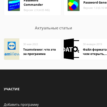
Password
Password Gene
Commander
Версия: 1.0 (0.16 М
Версия: 2.9 (4.05 МБ)
Актуальные статьи
30 мая 2022
30 января 2019
Teamviewer: что это
Файл формата
за программа
чем открыть,
описание,
особенности
УЧАСТИЕ
Добавить программу