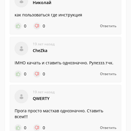
Николай
как пользоваться где инструкция
0
0
Ответить
19 лет назад
CheZka
IMHO качать и ставить однозначно. Рулеззз.тчк.
0
0
Ответить
19 лет назад
QWERTY
Прога просто мастхав однозначно. Ставить
всем!!!
0
0
Ответить