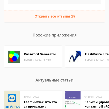
Открыть все отзывы (8)
Похожие приложения
Password Generator
FlashPaste Lite
Версия: 1.0 (0.16 МБ)
Версия: 6.4 (2.41 М
Актуальные статьи
30 мая 2022
04 июня 2022
Teamviewer: что это
Верифициров
за программа
контакт в Вай