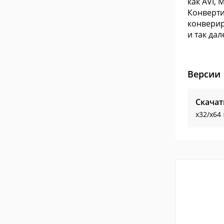
как AVI, 
Конверти
конвериро
и так дал
Версии
Скачат
x32/x64