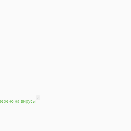
?
верено на вирусы