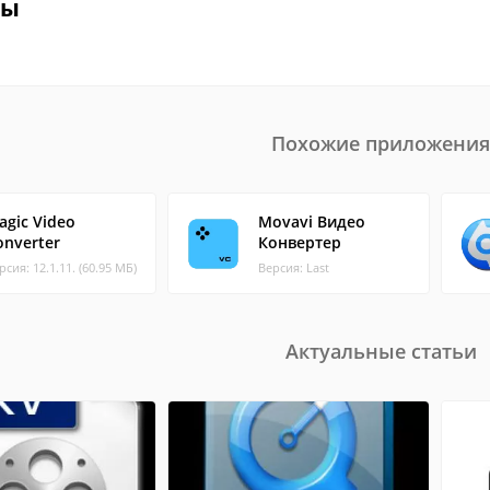
вы
Похожие приложения
agic Video
Movavi Видео
onverter
Конвертер
рсия: 12.1.11. (60.95 МБ)
Версия: Last
Актуальные статьи