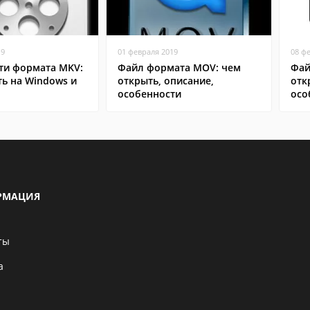
19
01 февраля 2019
08 ф
ти формата MKV:
Файл формата MOV: чем
Фай
ь на Windows и
открыть, описание,
отк
особенности
осо
РМАЦИЯ
ты
а