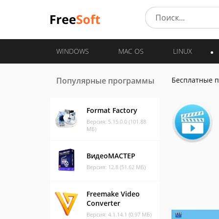
WINDOWS
MAC OS
LINUX
Популярные программы
Бесплатные 
Format Factory
Версия: 5.15.0.0 (101.88
МБ)
ВидеоМАСТЕР
Версия: 12.8 (51.62 МБ)
Freemake Video
Converter
Версия: 4.1.14.1 (0.97 МБ)