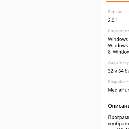
Версия
2.0.1
Совмести
Windows 
Windows 
8, Windo
Архитект
32 и 64 б
Разработ
MediaHu
Описан
Программ
изображе