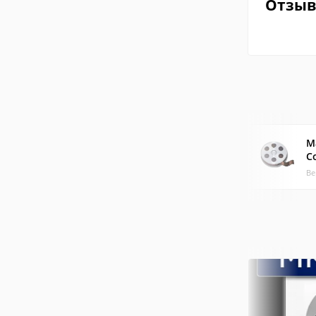
Отзы
M
C
Ве