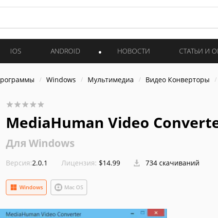
IOS
ANDROID
НОВОСТИ
СТАТЬИ И 
программы
Windows
Мультимедиа
Видео Конверторы
MediaHuman Video Convert
Для Windows
Версия:
2.0.1
Лицензия:
$14.99
734 скачиваний
Windows
Mac OS