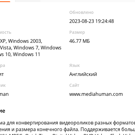
Обновлено
2023-08-23 19:24:48
мость
Размер
XP, Windows 2003,
46.77 МБ
Vista, Windows 7, Windows
ws 10, Windows 11
ура
Язык
ит
Английский
чик
Сайт
man
www.mediahuman.com
ие
а для конвертирования видеороликов разных форматов,
ния и размера конечного файла. Поддерживается боль