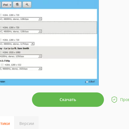
Скачать
Про
стики
Версии