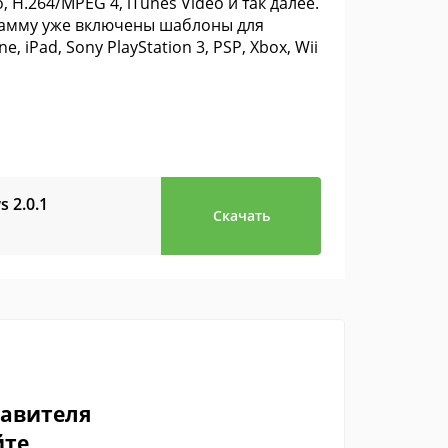
o, H.264/MPEG 4, iTunes Video и так далее.
грамму уже включены шаблоны для
, iPad, Sony PlayStation 3, PSP, Xbox, Wii
ws
2.0.1
Скачать
тавителя
йте