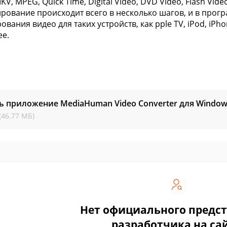
MKV, MPEG, Quick Time, Digital Video, DVD Video, Flash Vide
рование происходит всего в несколько шагов, и в про
вания видео для таких устройств, как pple TV, iPod, iPhone
ее.
ь приложение MediaHuman Video Converter для Windo
(46.77 МБ)
Нет официального предс
разработчика на са