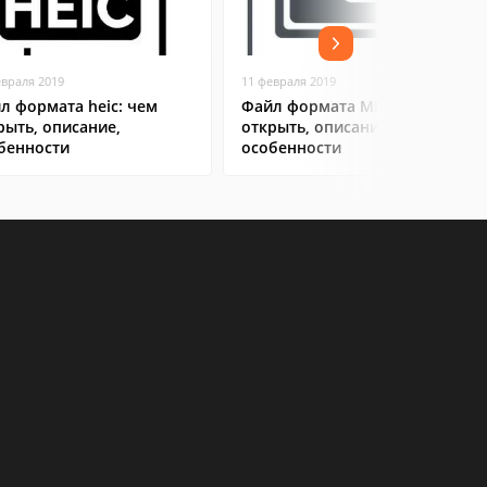
евраля 2019
11 февраля 2019
л формата heic: чем
Файл формата MP4: чем
рыть, описание,
открыть, описание,
бенности
особенности