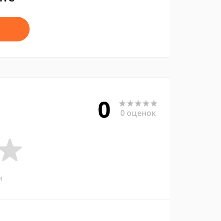
0
0 оценок
и