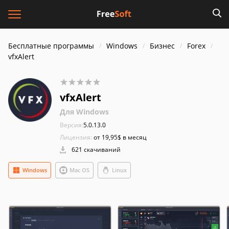
Бесплатные программы
Windows
Бизнес
Forex
vfxAlert
vfxAlert
Для Windows
Версия:
5.0.13.0
Лицензия:
от 19,95$ в месяц
621 скачиваний
Windows
Mac OS
Linux