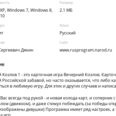
мость
Размер
XP, Windows 7, Windows 8,
2.1 МБ
10
ура
Язык
ит
Русский
чик
Сайт
Сергеевич Дякин
www.rusprogram.narod.ru
ие
 Козлов 1 - это карточная игра Вечерний Козлов. Карточ
 Российской забавой, но часто оказывается, что либо кар
ться в любимую игру. Для этих и других случаев и написа
 Вас всегда под рукой - и новая колода карт, и соперни
лом (движком), и даже стимул побеждать (за победы от
изображены девушки) Программа имеет ряд настроек, а 
ка игр