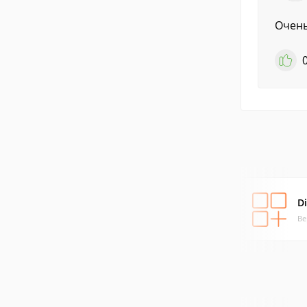
Очень
Di
Ве