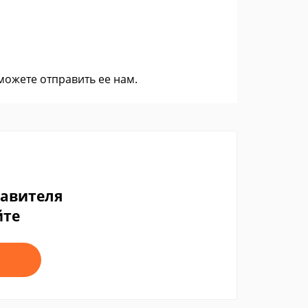
 можете
отправить ее нам
.
тавителя
йте