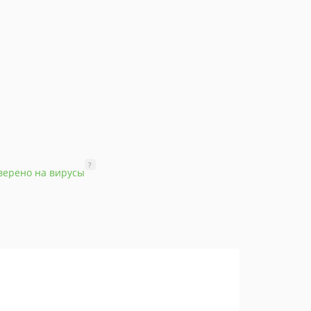
?
верено на вирусы