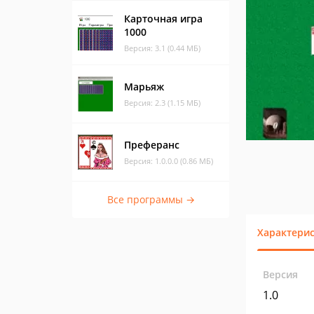
Карточная игра
1000
Версия: 3.1 (0.44 МБ)
Марьяж
Версия: 2.3 (1.15 МБ)
Преферанс
Версия: 1.0.0.0 (0.86 МБ)
Все программы →
Характери
Версия
1.0