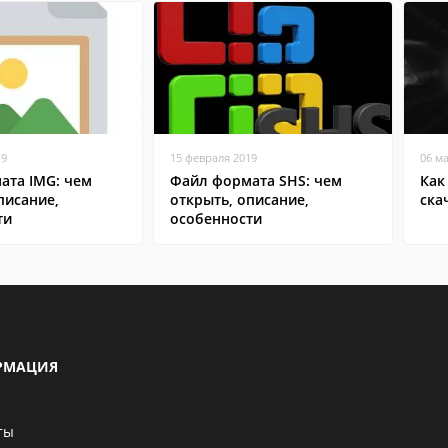
19
15 февраля 2019
06 м
ата IMG: чем
Файл формата SHS: чем
Как
писание,
открыть, описание,
ска
ти
особенности
РМАЦИЯ
ты