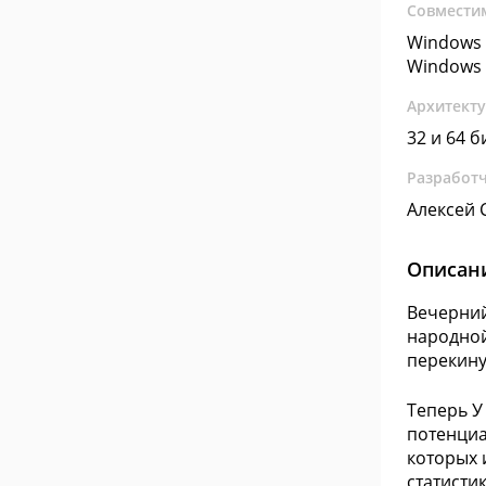
Совмести
Windows 
Windows 
Архитект
32 и 64 б
Разработ
Алексей 
Описан
Вечерний
народной
перекину
Теперь У
потенциа
которых 
статисти