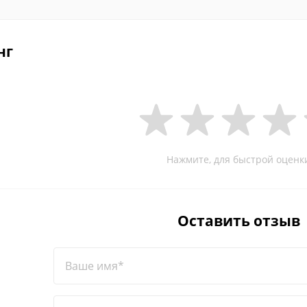
нг
Нажмите, для быстрой оценк
Оставить отзыв
Ваше имя*