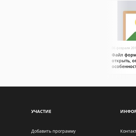
06 февраля 20
Файл форм
открыть, о
особеннос
УЧАСТИЕ
ИНФО
Добавить программу
Контак