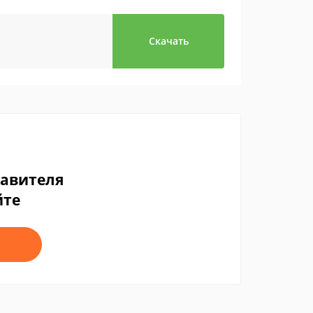
Скачать
тавителя
йте