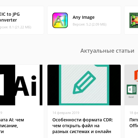
EIC to JPG
Any Image
onverter
Версия: 5.2 (2.09 МБ)
рсия: 8.1 (21.22 МБ)
Актуальные статьи
19
14 февраля 2019
18 ф
та AI: чем
Особенности формата CDR:
Пят
писание,
чем открыть файл на
Offi
ти
разных системах и онлайн