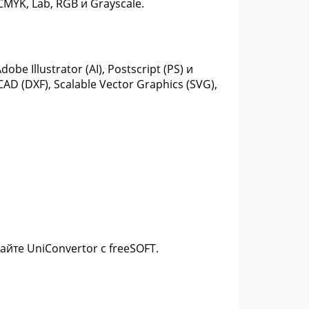
YK, Lab, RGB и Grayscale.
e Illustrator (AI), Postscript (PS) и
AD (DXF), Scalable Vector Graphics (SVG),
йте UniConvertor с freeSOFT.