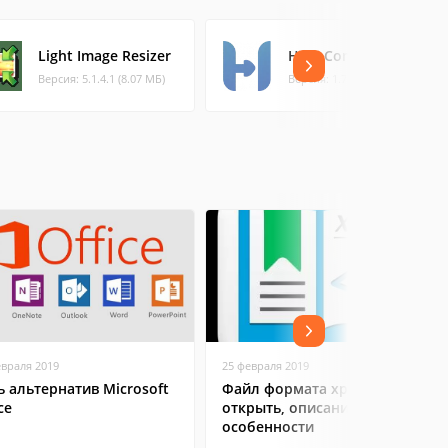
Light Image Resizer
HEIC Converter Free
Версия: 5.1.4.1 (8.07 МБ)
Версия: 1.7.0 (14.37 МБ)
евраля 2019
25 февраля 2019
ь альтернатив Microsoft
Файл формата xps: чем
ce
открыть, описание,
особенности