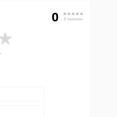
0
0 оценок
и