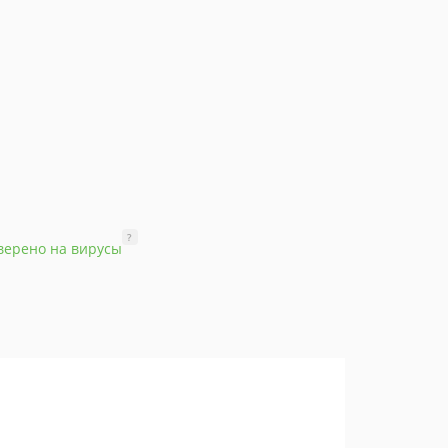
?
верено на вирусы