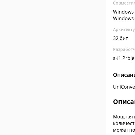
Совмести
Windows 
Windows 
Архитект
32 бит
Разработ
sK1 Proje
Описан
UniConve
Описа
Мощная п
количест
может по