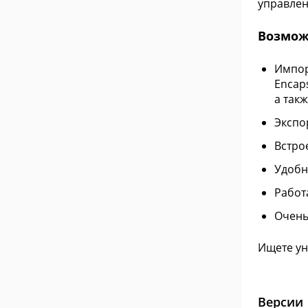
управлен
Возмож
Импорт
Encaps
а такж
Экспор
Встро
Удобн
Работ
Очень
Ищете ун
Версии