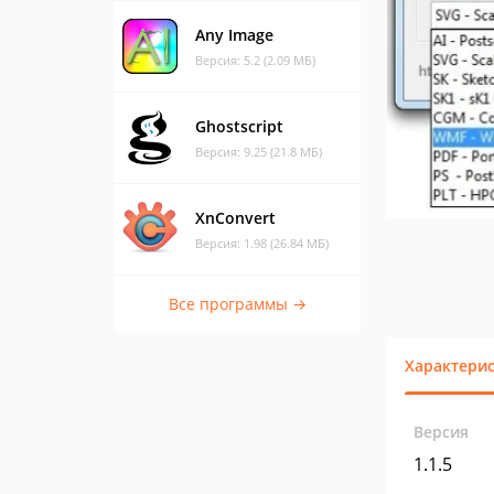
Any Image
Версия: 5.2 (2.09 МБ)
Ghostscript
Версия: 9.25 (21.8 МБ)
XnConvert
Версия: 1.98 (26.84 МБ)
Все программы →
Характери
Версия
1.1.5