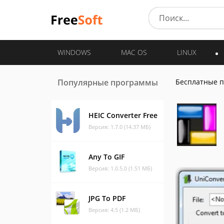
WINDOWS
MAC OS
LINUX
Популярные программы
Бесплатные 
HEIC Converter Free
Версия: 1.7.0 (14.37 МБ)
Any To GIF
Версия: 1.0.5.0 (1.51 МБ)
JPG To PDF
Версия: 4.5 (1.2 МБ)