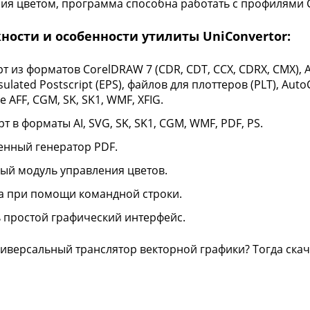
ия цветом, программа способна работать с профилями CM
ности и особенности утилиты UniConvertor:
 из форматов CorelDRAW 7 (CDR, CDT, CCX, CDRX, CMX), Adob
ulated Postscript (EPS), файлов для плоттеров (PLT), AutoC
е AFF, CGM, SK, SK1, WMF, XFIG.
т в форматы AI, SVG, SK, SK1, CGM, WMF, PDF, PS.
енный генератор PDF.
ый модуль управления цветов.
а при помощи командной строки.
 простой графический интерфейс.
иверсальный транслятор векторной графики? Тогда скача