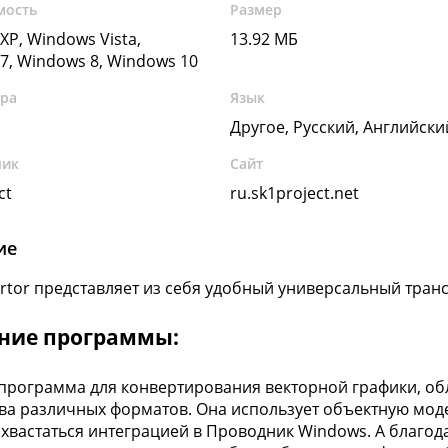
мость
Размер
XP, Windows Vista,
13.92 МБ
7, Windows 8, Windows 10
ура
Язык
Другое, Русский, Английски
чик
Сайт
ct
ru.sk1project.net
ие
rtor представляет из себя удобный универсальный тран
ние программы:
рограмма для конвертирования векторной графики, о
ва различных форматов. Она использует объектную моде
хвастаться интеграцией в Проводник Windows. А благо