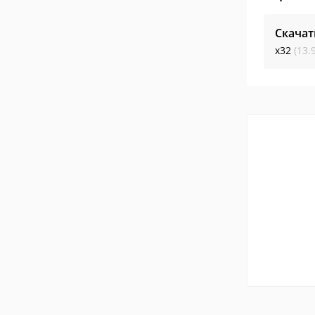
Скачат
x32
(13.