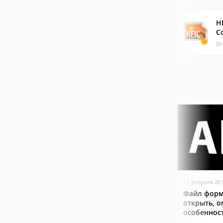
H
C
Ве
11 февраля 20
Файл форма
открыть, о
особеннос