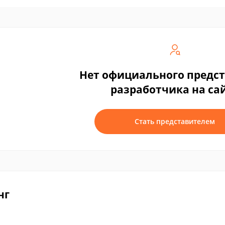
Нет официального предс
разработчика на са
Стать представителем
нг