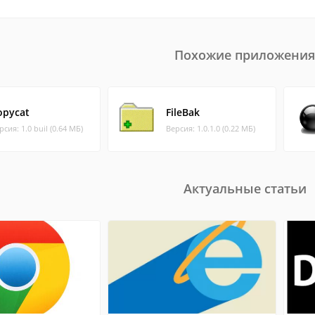
Похожие приложения
opycat
FileBak
рсия: 1.0 buil (0.64 МБ)
Версия: 1.0.1.0 (0.22 МБ)
Актуальные статьи