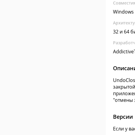
Совмести
Windows 
Архитект
32 и 64 б
Разработ
Addictive
Описан
UndoClos
закрытой
приложен
"отмены 
Версии
Если у в