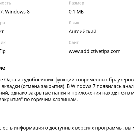
мость
Размер
7, Windows 8
0.1 МБ
ура
Язык
ит
Английский
чик
Сайт
Tip
www.addictivetips.com
ие
e Одна из удобнейших функций современных браузеров 
 вкладки (отмена закрытия). В Windows 7 появилась ана
ий, однако закрытые папки и приложения находятся в 
закрытия" по горячим клавишам.
ас есть информация о доступных версиях программы, вы