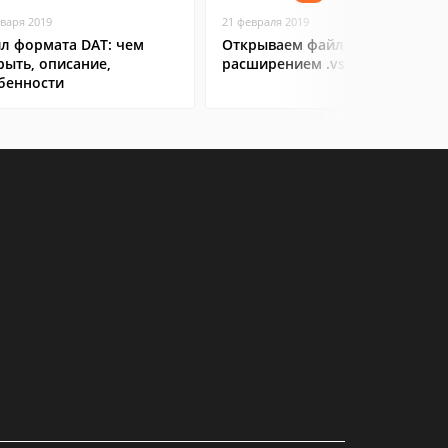
нваря 2019
21 февраля 2019
л формата DAT: чем
Открываем файл с
рыть, описание,
расширением .vsd
бенности