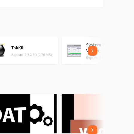
System Information
TskKill
Viewer
Версия: 2.3.2 Bu (0.76 МБ)
Версия: 5.60 (18.27 МБ)