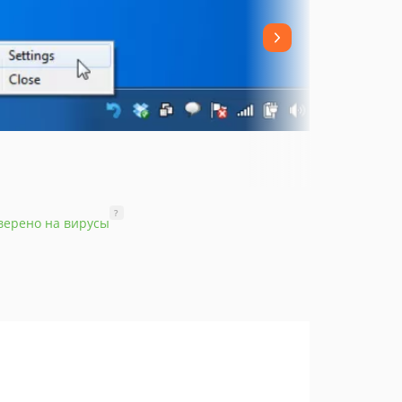
?
верено на вирусы