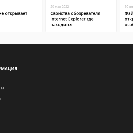
20 мая 2022
30 я
не открывает
Свойства обозревателя
Фай
Internet Explorer где
отк
находится
осо
РМАЦИЯ
ты
а