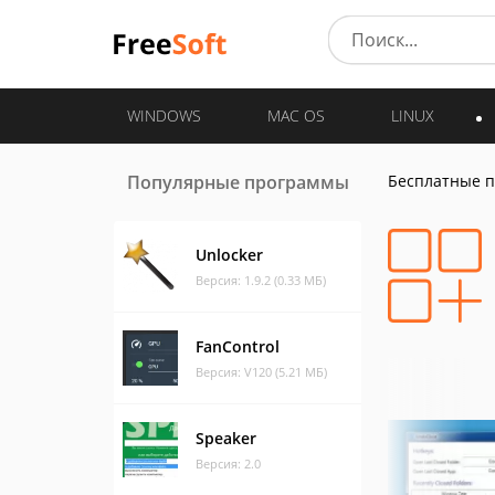
WINDOWS
MAC OS
LINUX
Популярные программы
Бесплатные 
Unlocker
Версия: 1.9.2 (0.33 МБ)
FanControl
Версия: V120 (5.21 МБ)
Speaker
Версия: 2.0