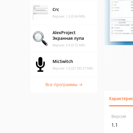
Crc
Версия: 1.2 (0.04 МБ)
AlexProject
Экранная лупа
Версия: 2.4 (0.72 МБ)
MicSwitch
Версия: 1.0.221 (83.27 МБ)
Все программы →
Характери
Версия
1.1