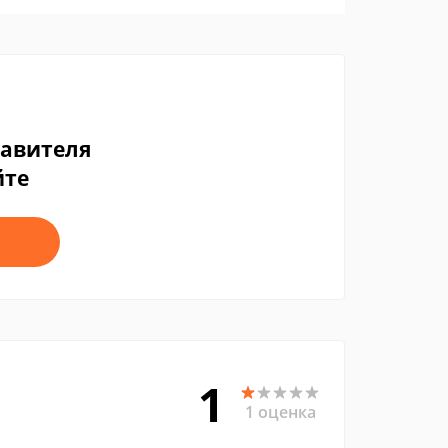
тавителя
йте
1
1 оценка