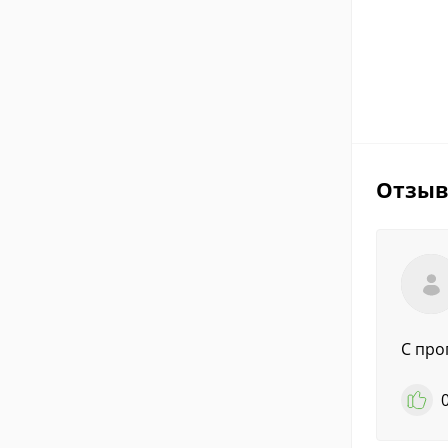
Отзы
С про