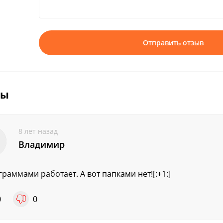
Отправить отзыв
вы
8 лет назад
Владимир
граммами работает. А вот папками нет![:+1:]
0
0