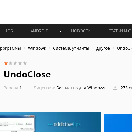
IOS
ANDROID
НОВОСТИ
СТАТЬИ И 
программы
Windows
Система, утилиты
другое
UndoCl
UndoClose
Версия:
1.1
Лицензия:
Бесплатно для Windows
273 с