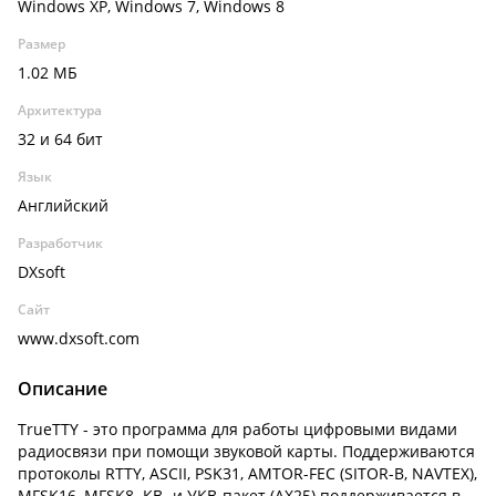
Windows XP, Windows 7, Windows 8
Размер
1.02 МБ
Архитектура
32 и 64 бит
Язык
Английский
Разработчик
DXsoft
Сайт
www.dxsoft.com
Описание
TrueTTY - это программа для работы цифровыми видами
радиосвязи при помощи звуковой карты. Поддерживаются
протоколы RTTY, ASCII, PSK31, AMTOR-FEC (SITOR-B, NAVTEX),
MFSK16, MFSK8. КВ- и УКВ-пакет (AX25) поддерживается в