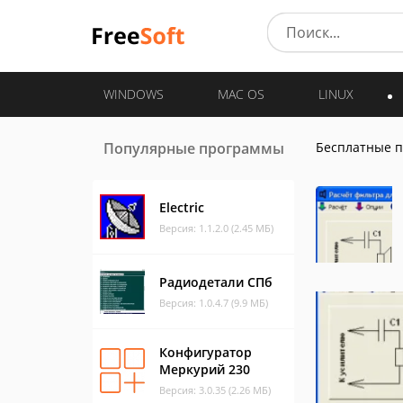
WINDOWS
MAC OS
LINUX
Популярные программы
Бесплатные 
Electric
Версия: 1.1.2.0 (2.45 МБ)
Радиодетали СПб
Версия: 1.0.4.7 (9.9 МБ)
Конфигуратор
Меркурий 230
Версия: 3.0.35 (2.26 МБ)