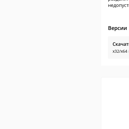
недопуст
Версии
Скачат
x32/x64