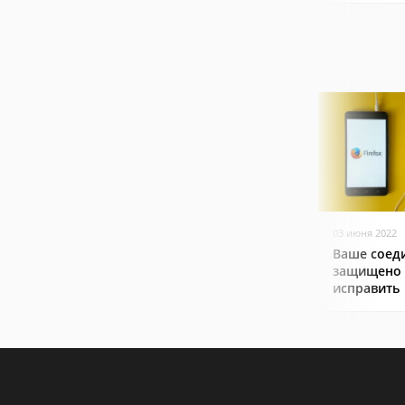
03 июня 2022
Ваше соед
защищено f
исправить