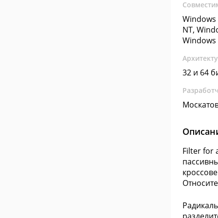
Совмести
Windows 
NT, Wind
Windows 
Архитект
32 и 64 б
Разработ
Москатов
Описан
Filter fo
пассивны
кроссове
Относите
Радикаль
разделит