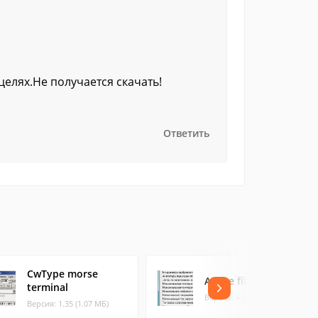
елях.Не получается скачать!
Ответить
CwType morse
Active filter
terminal
Версия: 4.0.0 (0.75 МБ)
Версия: 1.35 (1.07 МБ)