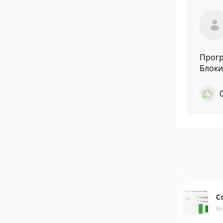
Прогр
Блоки
C
Ве