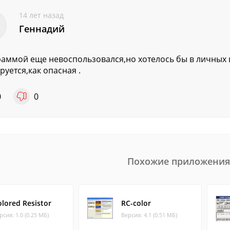
14 лет назад
Геннадий
аммой еще невоспользовался,но хотелось бы в личных ц
руется,как опасная .
0
0
Похожие приложения
olored Resistor
RC-color
рсия: 1.0 (0.25 МБ)
Версия: 4.1 (0.51 МБ)