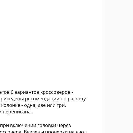
чётов 6 вариантов кроссоверов -
 приведены рекомендации по расчёту
олонке - одна, две или три.
» переписана.
 при включении головки через
оссовера. Введены проверки на ввод