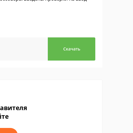
Скачать
тавителя
йте