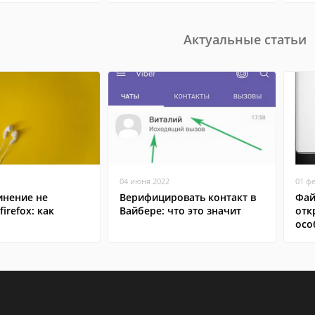
Актуальные статьи
04 июня 2022
01 ф
инение не
Верифицировать контакт в
Фай
irefox: как
Вайбере: что это значит
отк
осо