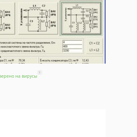
?
верено на вирусы