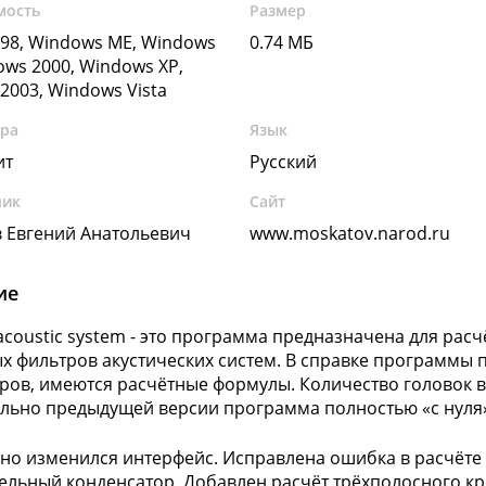
мость
Размер
98, Windows ME, Windows
0.74 МБ
ows 2000, Windows XP,
2003, Windows Vista
ура
Язык
ит
Русский
чик
Сайт
 Евгений Анатольевич
www.moskatov.narod.ru
ие
r acoustic system - это программа предназначена для рас
х фильтров акустических систем. В справке программы
ров, имеются расчётные формулы. Количество головок в к
льно предыдущей версии программа полностью «с нуля
но изменился интерфейс. Исправлена ошибка в расчёте
ельный конденсатор. Добавлен расчёт трёхполосного кр