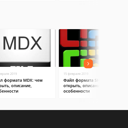
евраля 2019
15 февраля 2019
л формата MDX: чем
Файл формата SHS: чем
рыть, описание,
открыть, описание,
бенности
особенности