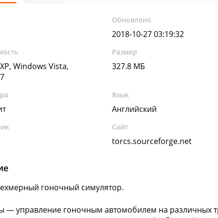
Обновлено
2018-10-27 03:19:32
мость
Размер
XP, Windows Vista,
327.8 МБ
7
ура
Язык
ит
Английский
чик
Сайт
torcs.sourceforge.net
ие
ехмерный гоночный симулятор.
ы — управление гоночным автомобилем на различных тр