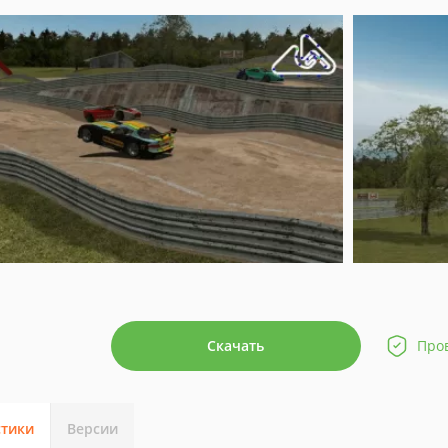
Скачать
Про
стики
Версии