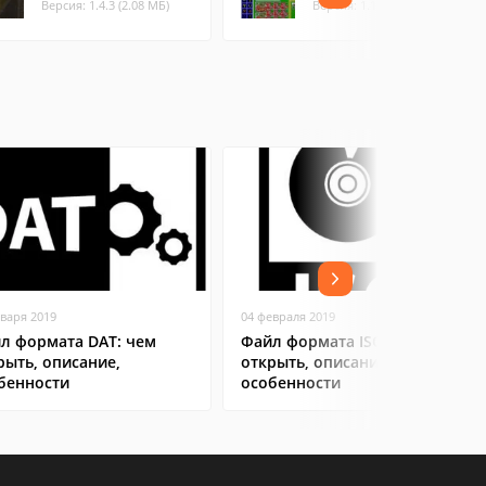
Версия: 1.4.3 (2.08 МБ)
Версия: 1.13.3 (1.11 МБ)
нваря 2019
04 февраля 2019
л формата DAT: чем
Файл формата ISO: чем
рыть, описание,
открыть, описание,
бенности
особенности