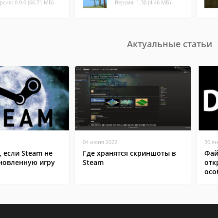
рсия: 0.9.0 (66.71 МБ)
Версия: 1.30 (4.46 МБ)
Актуальные статьи
04 июня 2022
30 я
, если Steam не
Где хранятся скриншоты в
Фай
ановленную игру
Steam
отк
осо