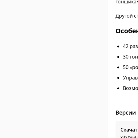
гонщикам
Другой с
Особе
42 ра
30 го
50 «р
Управ
Возмо
Версии
Скача
x32/x64