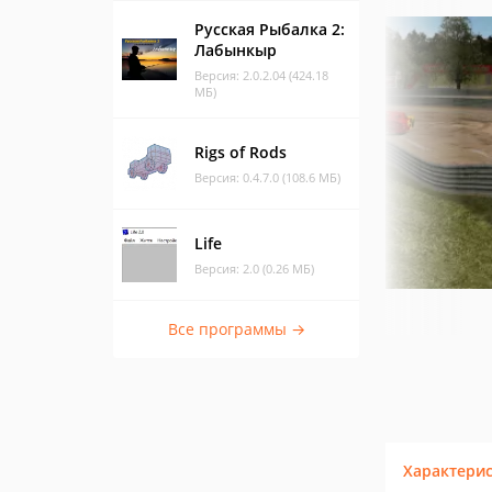
Русская Рыбалка 2:
Лабынкыр
Версия: 2.0.2.04 (424.18
МБ)
Rigs of Rods
Версия: 0.4.7.0 (108.6 МБ)
Life
Версия: 2.0 (0.26 МБ)
Все программы →
Характери