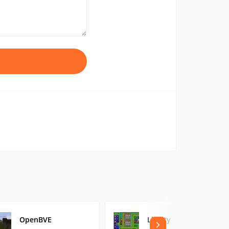
OpenBVE
Lincity