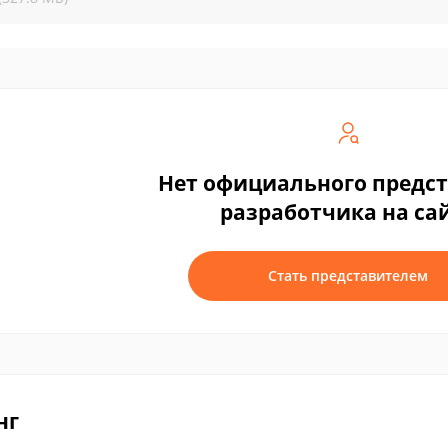
Нет официального предс
разработчика на са
Стать представителем
нг