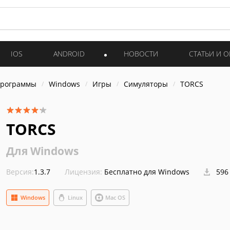
IOS
ANDROID
НОВОСТИ
СТАТЬИ И 
программы
Windows
Игры
Симуляторы
TORCS
TORCS
Для Windows
Версия:
1.3.7
Лицензия:
Бесплатно для Windows
596
Windows
Linux
Mac OS