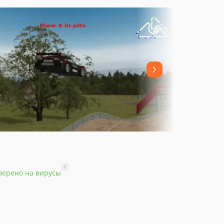
?
верено на вирусы