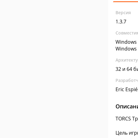
Версия
1.3.7
Совмести
Windows 
Windows 
Архитект
32 и 64 б
Разработ
Eric Espié
Описан
TORCS Тр
Цель игр