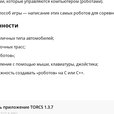
и, которые управляются компьютером (роботами).
пособ игры — написание этих самых роботов для соревн
нности
зличных типа автомобилей;
ночных трасс;
оботов»;
ление с помощью мыши, клавиатуры, джойстика;
жность создавать «роботов» на С или С++.
ть приложение TORCS
1.3.7
(327.8 МБ)