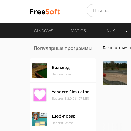
WINDOWS
MAC OS
LINUX
Популярные программы
Бесплатные 
Бильярд
Версия: latest
Yandere Simulator
Версия: 1.2.0.0 (1.77 МБ)
Шеф-повар
Версия: latest