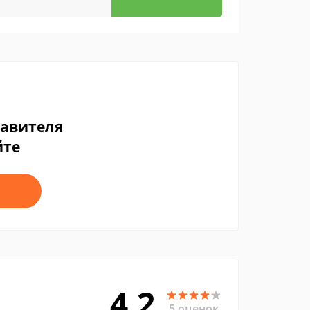
тавителя
йте
4.2
5 оценок