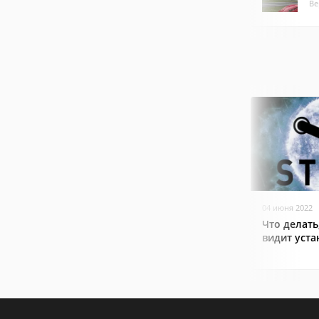
Ве
04 июня 2022
Что делать
видит уст